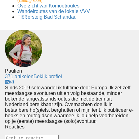
(
coming soon
)
Overzicht van Komootroutes
Wandelroutes van de lokale VVV
Flößersteig Bad Schandau
Paulien
371 artikelen
Bekijk profiel
Sinds 2019 solowandel ik fulltime door Europa. Ik zet zelf
meerdaagse avonturen uit en volg bestaande, minder
bekende langeafstandsroutes die met de trein uit
Nederland bereikbaar zijn. Overnachten doe ik in
betaalbare ho(s)tels, berghutten of mijn tent. Ik publiceer e-
books en routegidsen waarmee ik jou help voorbereiden
op je (eerste) meerdaagse (solo)avontuur.
Reacties