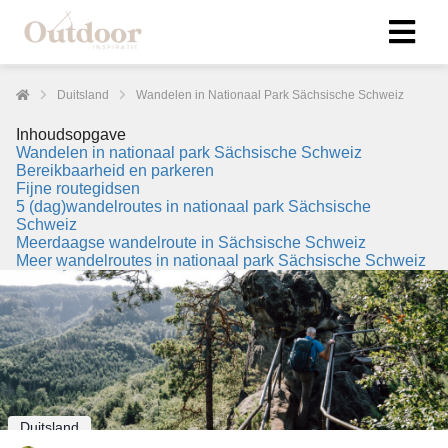
Duitsland
Wandelen in Nationaal Park Sächsische Schweiz
Inhoudsopgave
Wandelen in nationaal park Sächsische Schweiz
Bereikbaarheid en parkeren
Fijne routegidsen
5 (dag)wandelroutes in nationaal park Sächsische
Schweiz
Meerdaagse wandelroute in Sächsische Schweiz
Meer wandelroutes in nationaal park Sächsische Schweiz
Duitsland