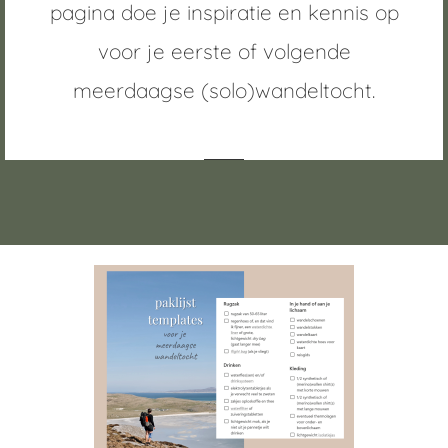
pagina doe je inspiratie en kennis op
uncties en
voor je eerste of volgende
 deze
s kan de
meerdaagse (solo)wandeltocht.
 niet
oneren.
ieken
ische
s worden
kt om
em
tie te
elen over
drag van
zoeker op
site.
ing