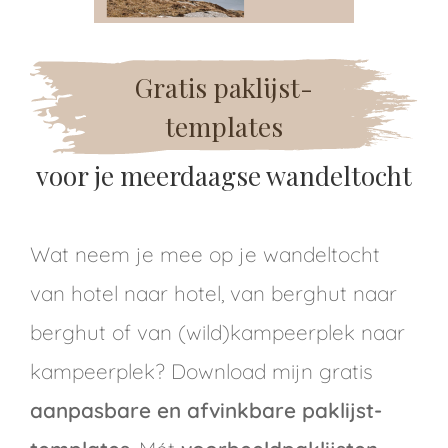
ingcookies
 gebruikt
oekers te
Gratis paklijst-
 op de
e. Hierdoor
templates
 website-
ren
voor je meerdaagse wandeltocht
nte
enties
gebaseerd
Wat neem je mee op je wandeltocht
 gedrag
ze
van hotel naar hotel, van berghut naar
er.
berghut of van (wild)kampeerplek naar
kampeerplek? Download mijn gratis
ren
aanpasbare en afvinkbare paklijst-