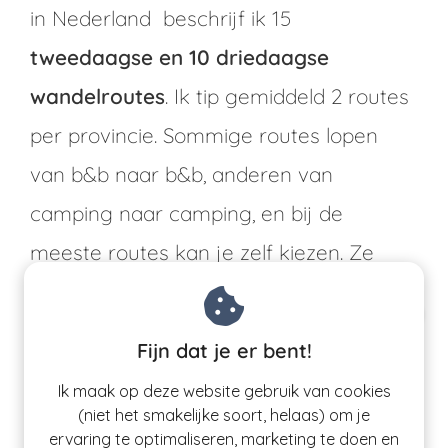
in Nederland beschrijf ik 15
tweedaagse en 10 driedaagse
wandelroutes
. Ik tip gemiddeld 2 routes
per provincie. Sommige routes lopen
van b&b naar b&b, anderen van
camping naar camping, en bij de
meeste routes kan je zelf kiezen. Ze
variëren van 'ook goed te doen voor
minder getrainde wandelaars' tot 'lekker
Weekendwandeltochten in
Fijn dat je er bent!
uitdagend'. 23 van de 25 routes zijn
Duitsland
Ik maak op deze website gebruik van cookies
hondvriendelijk.
(niet het smakelijke soort, helaas) om je
gratis routegids met 5 wandelweekenden net
ervaring te optimaliseren, marketing te doen en