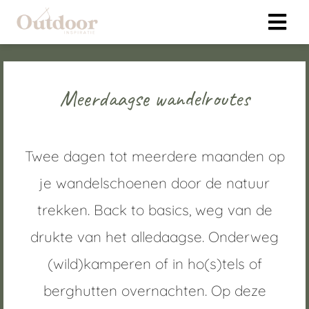
ngen
Meerdaagse wandelroutes
klaring
s.
Twee dagen tot meerdere maanden op
je wandelschoenen door de natuur
oneel
trekken. Back to basics, weg van de
onele
 zijn
drukte van het alledaagse. Onderweg
kelijk om
(wild)kamperen of in ho(s)tels of
bsite te
ken. Ze
berghutten overnachten. Op deze
 gebruikt