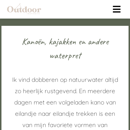
ngen
Kanoën, kajakken en andere
klaring
waterpret
s.
Ik vind dobberen op natuurwater altijd
oneel
onele
zo heerlijk rustgevend. En meerdere
 zijn
dagen met een volgeladen kano van
kelijk om
bsite te
eilandje naar eilandje trekken is een
ken. Ze
van mijn favoriete vormen van
 gebruikt