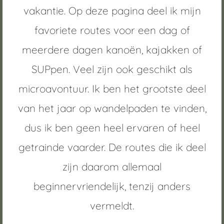
vakantie. Op deze pagina deel ik mijn
uncties en
 deze
favoriete routes voor een dag of
s kan de
meerdere dagen kanoën, kajakken of
 niet
oneren.
SUPpen. Veel zijn ook geschikt als
ieken
microavontuur. Ik ben het grootste deel
ische
van het jaar op wandelpaden te vinden,
s worden
kt om
dus ik ben geen heel ervaren of heel
em
getrainde vaarder. De routes die ik deel
tie te
elen over
zijn daarom allemaal
drag van
zoeker op
beginnervriendelijk, tenzij anders
site.
vermeldt.
ing