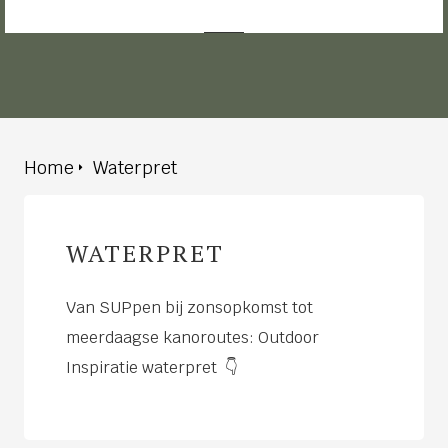
ingcookies
 gebruikt
oekers te
 op de
e. Hierdoor
 website-
ren
Home
Waterpret
nte
enties
gebaseerd
WATERPRET
 gedrag
ze
er.
Van SUPpen bij zonsopkomst tot
meerdaagse kanoroutes: Outdoor
Inspiratie waterpret 👇
ren