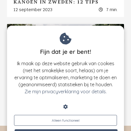
KANOËN IN ZWEDEN: 12 TIPS
12 september 2023
7 min.
1
Weekendwandeltochten in
Fijn dat je er bent!
Duitsland
Ik maak op deze website gebruik van cookies
Paulien
(niet het smakelijke soort, helaas) om je
gratis routegids met 5 wandelweekenden net
ervaring te optimaliseren, marketing te doen en
FIETSEN, KANOËN EN WANDELEN
over de Duitse grens
(geanonimiseerd) statistieken bij te houden.
IN HET ZUID-DUITSE
Zie mijn privacyverklaring voor details.
DONAUBERGLAND
17 juli 2023
7 min.
Alleen functioneel