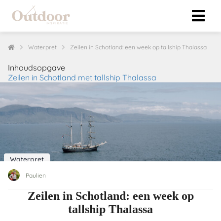
Waterpret
Zeilen in Schotland: een week op tallship Thalassa
ngen
Inhoudsopgave
Zeilen in Schotland met tallship Thalassa
klaring
s.
oneel
onele
Waterpret
 zijn
kelijk om
Paulien
site te
Zeilen in Schotland: een week op
ken. Ze
tallship Thalassa
 gebruikt