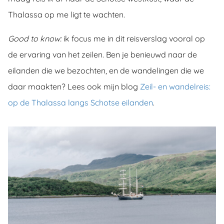
ingcookies
Thalassa op me ligt te wachten.
 gebruikt
oekers te
Good to know:
ik focus me in dit reisverslag vooral op
 op de
e. Hierdoor
de ervaring van het zeilen. Ben je benieuwd naar de
 website-
eilanden die we bezochten, en de wandelingen die we
ren
daar maakten? Lees ook mijn blog
Zeil- en wandelreis:
nte
enties
op de Thalassa langs Schotse eilanden
.
gebaseerd
 gedrag
ze
er.
ren