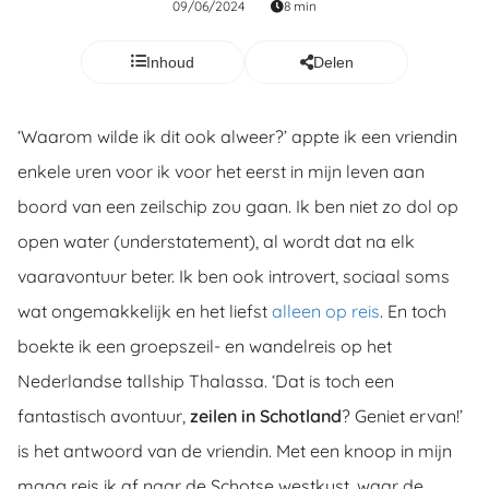
09/06/2024
8 min
ncties en
 deze
Inhoud
Delen
s kan de
 niet
neren.
‘Waarom wilde ik dit ook alweer?’ appte ik een vriendin
enkele uren voor ik voor het eerst in mijn leven aan
ieken
boord van een zeilschip zou gaan. Ik ben niet zo dol op
ische
s worden
open water (understatement), al wordt dat na elk
kt om
vaaravontuur beter. Ik ben ook introvert, sociaal soms
em
wat ongemakkelijk en het liefst
alleen op reis
. En toch
tie te
elen over
boekte ik een groepszeil- en wandelreis op het
drag van
Nederlandse tallship Thalassa. ‘Dat is toch een
zoeker op
fantastisch avontuur,
zeilen in Schotland
? Geniet ervan!’
ite.
is het antwoord van de vriendin. Met een knoop in mijn
ing
maag reis ik af naar de Schotse westkust, waar de