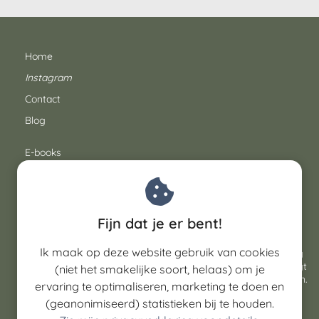
Home
Instagram
Contact
Blog
E-books
Routegidsen
© Outdoor Inspiratie 2026
Fijn dat je er bent!
Pagina's op deze website bevatten
affiliate-links
. Dat
Ik maak op deze website gebruik van cookies
betekent dat ik een klein percentage van de opbrengst krijg
als jij via die link iets bestelt. Dat kost jou niets extra en zorgt
(niet het smakelijke soort, helaas) om je
dat ik 100+ gratis blogartikelen per jaar kan blijven publiceren.
ervaring te optimaliseren, marketing te doen en
(geanonimiseerd) statistieken bij te houden.
Volg me op Instagram
voor dagelijkse inspiratie