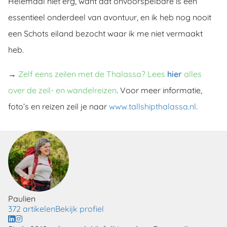
Helemaal niet erg, want dat onvoorspelbare is een
essentieel onderdeel van avontuur, en ik heb nog nooit
een Schots eiland bezocht waar ik me niet vermaakt
heb.
→
Zelf eens zeilen met de Thalassa? Lees
hier
alles
over de zeil- en wandelreizen
. Voor meer informatie,
foto’s en reizen zeil je naar
www.tallshipthalassa.nl
.
Paulien
372 artikelen
Bekijk profiel