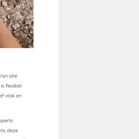
Van alle
s flexibel
ef vlak en
xperts
ens deze