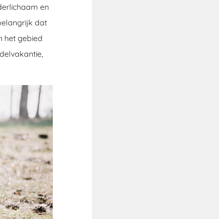
derlichaam en
elangrijk dat
n het gebied
elvakantie,