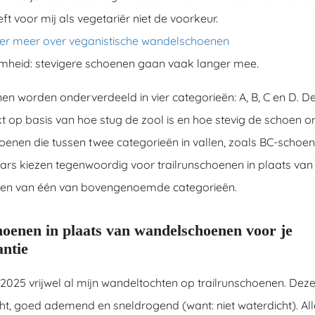
t voor mij als vegetariër niet de voorkeur.
hier meer over veganistische wandelschoenen
heid: stevigere schoenen gaan vaak langer mee.
 worden onderverdeeld in vier categorieën: A, B, C en D. De
op basis van hoe stug de zool is en hoe stevig de schoen om
hoenen die tussen twee categorieën in vallen, zoals BC-schoe
rs kiezen tegenwoordig voor trailrunschoenen in plaats van
en van één van bovengenoemde categorieën.
hoenen in plaats van wandelschoenen voor je
ntie
2025 vrijwel al mijn wandeltochten op trailrunschoenen. Deze
cht, goed ademend en sneldrogend (want: niet waterdicht). All