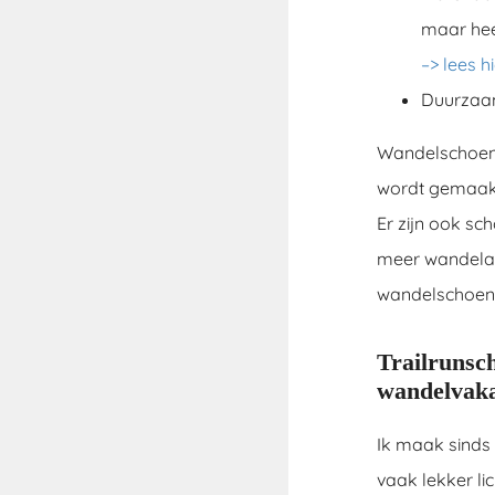
maar heef
–> lees 
Duurzaam
Wandelschoenen
wordt gemaakt 
Er zijn ook sc
meer wandelaa
wandelschoen
Trailrunsc
wandelvaka
Ik maak sinds 
vaak lekker li