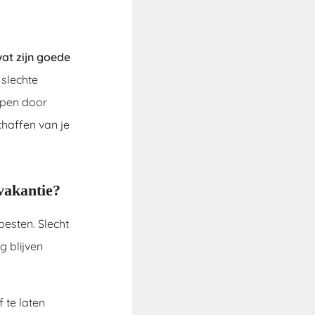
at zijn goede
 slechte
open door
schaffen van je
vakantie?
esten. Slecht
g blijven
 te laten