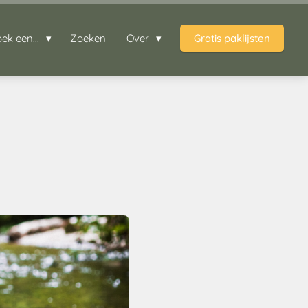
oek een...
Zoeken
Over
Gratis paklijsten