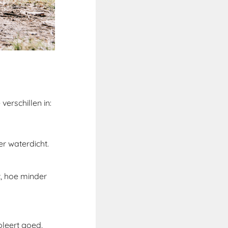
erschillen in:
r waterdicht.
 hoe minder
oleert goed,