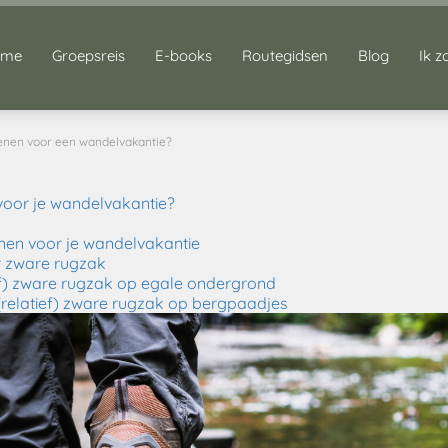
ome
Groepsreis
E-books
Routegidsen
Blog
Ik z
enen voor een wandelvakantie?
voor je wandelvakantie?
nen voor je wandelvakantie
r zware rugzak
ef) zware rugzak op egale ondergrond
relatief) zware rugzak op bergpaadjes