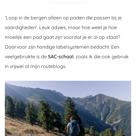
ncties en
 deze
'Loop in de bergen alleen op paden die passen bij je
s kan de
vaardigheden'. Leuk advies, maar hoe weet je hoe
 niet
moeilijk een pad gaat zijn voordat je er al op staat?
neren.
Daarvoor zijn handige labelsystemen bedacht. Een
ieken
veelgebruikte is de
SAC-schaal
, zoals ik die ook gebruik
ische
in vrijwel al mijn routeblogs.
s worden
kt om
em
tie te
elen over
drag van
zoeker op
ite.
ing