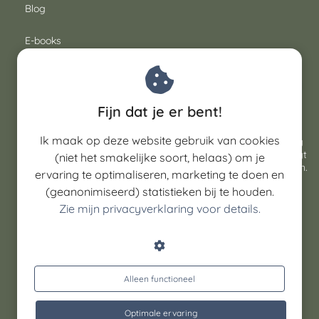
Blog
E-books
Routegidsen
© Outdoor Inspiratie 2026
Weekendwandeltochten in
Fijn dat je er bent!
Duitsland
Pagina's op deze website bevatten
affiliate-links
. Dat
Ik maak op deze website gebruik van cookies
betekent dat ik een klein percentage van de opbrengst krijg
als jij via die link iets bestelt. Dat kost jou niets extra en zorgt
(niet het smakelijke soort, helaas) om je
dat ik 100+ gratis blogartikelen per jaar kan blijven publiceren.
gratis routegids met 5 wandelweekenden net
ervaring te optimaliseren, marketing te doen en
over de Duitse grens
(geanonimiseerd) statistieken bij te houden.
Volg me op Instagram
voor dagelijkse inspiratie
Zie mijn privacyverklaring voor details.
Algemene voorwaarden
Privacyverklaring
Retourbeleid
Alleen functioneel
-> gratis downloaden
Optimale ervaring