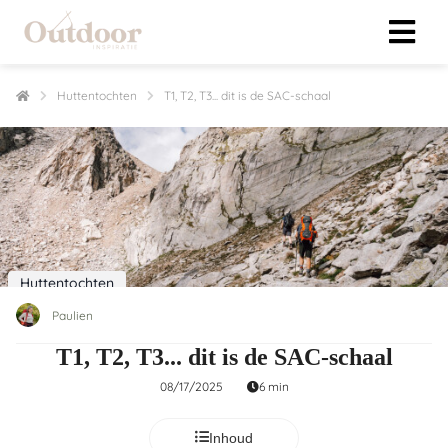
Huttentochten
T1, T2, T3... dit is de SAC-schaal
ngen
klaring
s.
oneel
Huttentochten
onele
Paulien
 zijn
T1, T2, T3... dit is de SAC-schaal
kelijk om
site te
08/17/2025
6 min
ken. Ze
 gebruikt
Inhoud