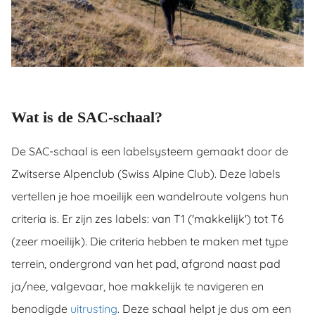
ingcookies
 gebruikt
oekers te
 op de
e. Hierdoor
 website-
ren
Wat is de SAC-schaal?
nte
enties
De SAC-schaal is een labelsysteem gemaakt door de
gebaseerd
Zwitserse Alpenclub (Swiss Alpine Club). Deze labels
 gedrag
ze
vertellen je hoe moeilijk een wandelroute volgens hun
er.
criteria is. Er zijn zes labels: van T1 ('makkelijk') tot T6
(zeer moeilijk). Die criteria hebben te maken met type
ren
terrein, ondergrond van het pad, afgrond naast pad
ja/nee, valgevaar, hoe makkelijk te navigeren en
benodigde
uitrusting
. Deze schaal helpt je dus om een