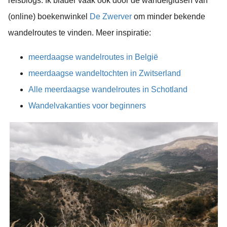
reisblogs. Ik blader vaak ook door de wandelgidsen van
(online) boekenwinkel
De Zwerver
om minder bekende
wandelroutes te vinden. Meer inspiratie:
meerdaagse wandelroutes in België
meerdaagse wandeltochten in Zwitserland
Alle meerdaagse wandelroutes in Schotland
Wandelvakanties voor beginners