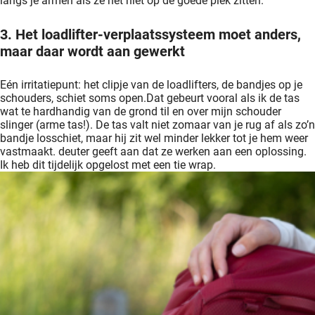
langs je armen als ze net niet op de goede plek zitten.
3. Het loadlifter-verplaatssysteem moet anders,
maar daar wordt aan gewerkt
Eén irritatiepunt: het clipje van de loadlifters, de bandjes op je
schouders, schiet soms open.Dat gebeurt vooral als ik de tas
wat te hardhandig van de grond til en over mijn schouder
slinger (arme tas!). De tas valt niet zomaar van je rug af als zo’n
bandje losschiet, maar hij zit wel minder lekker tot je hem weer
vastmaakt. deuter geeft aan dat ze werken aan een oplossing.
Ik heb dit tijdelijk opgelost met een tie wrap.