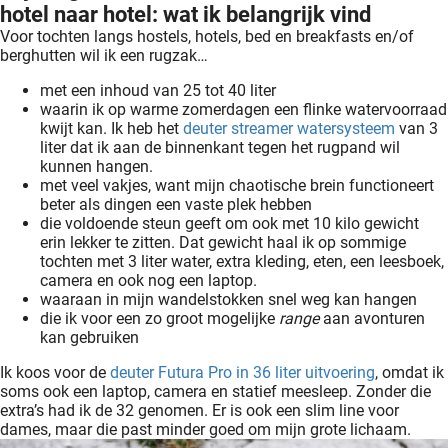
hotel naar hotel: wat ik belangrijk vind
Voor tochten langs hostels, hotels, bed en breakfasts en/of
berghutten wil ik een rugzak…
met een inhoud van 25 tot 40 liter
waarin ik op warme zomerdagen een flinke watervoorraad
kwijt kan. Ik heb het
deuter streamer watersysteem
van 3
liter dat ik aan de binnenkant tegen het rugpand wil
kunnen hangen.
met veel vakjes, want mijn chaotische brein functioneert
beter als dingen een vaste plek hebben
die voldoende steun geeft om ook met 10 kilo gewicht
erin lekker te zitten. Dat gewicht haal ik op sommige
tochten met 3 liter water, extra kleding, eten, een leesboek,
camera en ook nog een laptop.
waaraan in mijn wandelstokken snel weg kan hangen
die ik voor een zo groot mogelijke
range
aan avonturen
kan gebruiken
Ik koos voor de
deuter Futura Pro in 36 liter uitvoering
, omdat ik
soms ook een laptop, camera en statief meesleep. Zonder die
extra’s had ik de 32 genomen. Er is ook een slim line voor
dames, maar die past minder goed om mijn grote lichaam.