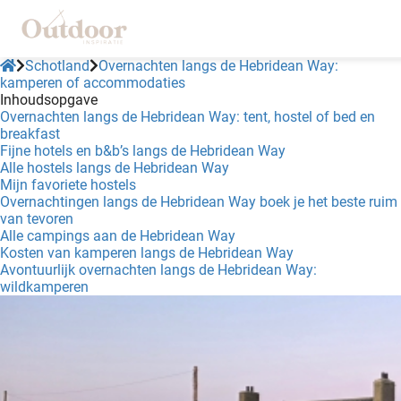
Schotland
Overnachten langs de Hebridean Way:
kamperen of accommodaties
Inhoudsopgave
ngen
Overnachten langs de Hebridean Way: tent, hostel of bed en
breakfast
klaring
Fijne hotels en b&b’s langs de Hebridean Way
s.
Alle hostels langs de Hebridean Way
Mijn favoriete hostels
Overnachtingen langs de Hebridean Way boek je het beste ruim
van tevoren
Alle campings aan de Hebridean Way
oneel
Kosten van kamperen langs de Hebridean Way
Avontuurlijk overnachten langs de Hebridean Way:
onele
wildkamperen
 zijn
kelijk om
site te
ken. Ze
 gebruikt