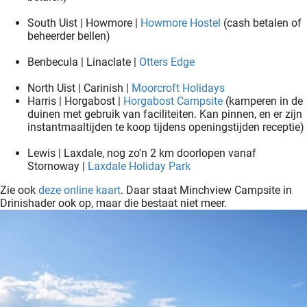
South Uist | Howmore |
Howmore Hostel
(cash betalen of
beheerder bellen)
Benbecula | Linaclate |
Otters Edge
North Uist | Carinish |
Moorcroft Holidays
Harris | Horgabost |
Horgabost Campsite
(kamperen in de
duinen met gebruik van faciliteiten. Kan pinnen, en er zijn
instantmaaltijden te koop tijdens openingstijden receptie)
Lewis | Laxdale, nog zo'n 2 km doorlopen vanaf
Stornoway |
Laxdale Holiday Park
Zie ook
deze online kaart
. Daar staat Minchview Campsite in
Drinishader ook op, maar die bestaat niet meer.