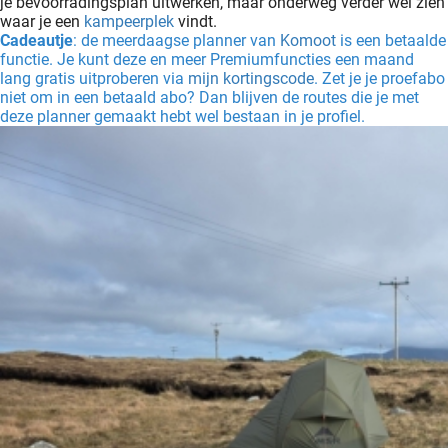
je bevoorradingsplan uitwerken, maar onderweg verder wel zien
waar je een
kampeerplek
vindt.
Cadeautje
: de meerdaagse planner van
Komoot
is een betaalde
functie. Je kunt deze en meer Premiumfuncties een maand
lang gratis uitproberen via
mijn kortingscode
. Zet je je proefabo
niet om in een betaald abo? Dan blijven de routes die je met
deze planner gemaakt hebt wel bestaan in je profiel.