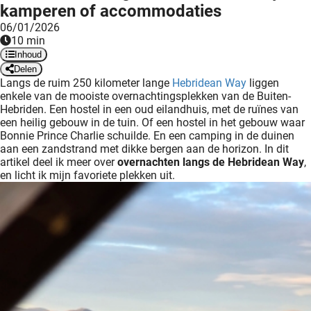
ingcookies
kamperen of accommodaties
 gebruikt
06/01/2026
10 min
oekers te
Inhoud
 op de
Delen
e. Hierdoor
Langs de ruim 250 kilometer lange
Hebridean Way
liggen
 website-
enkele van de mooiste overnachtingsplekken van de Buiten-
ren
Hebriden. Een hostel in een oud eilandhuis, met de ruïnes van
een heilig gebouw in de tuin. Of een hostel in het gebouw waar
nte
Bonnie Prince Charlie schuilde. En een camping in de duinen
enties
aan een zandstrand met dikke bergen aan de horizon. In dit
gebaseerd
artikel deel ik meer over
overnachten langs de Hebridean Way
,
 gedrag
en licht ik mijn favoriete plekken uit.
ze
er.
ren