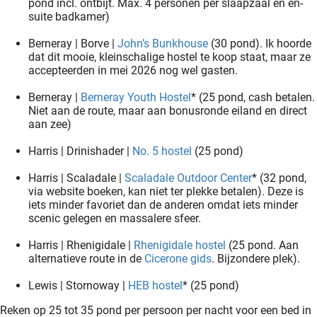
pond incl. ontbijt. Max. 4 personen per slaapzaal en en-
suite badkamer)
Berneray | Borve |
John’s Bunkhouse
(30 pond). Ik hoorde
dat dit mooie, kleinschalige hostel te koop staat, maar ze
accepteerden in mei 2026 nog wel gasten.
Berneray |
Berneray Youth Hostel
* (25 pond, cash betalen.
Niet aan de route, maar aan bonusronde eiland en direct
aan zee)
Harris | Drinishader |
No. 5 hostel
(25 pond)
Harris | Scaladale |
Scaladale Outdoor Center
* (32 pond,
via website boeken, kan niet ter plekke betalen). Deze is
iets minder favoriet dan de anderen omdat iets minder
scenic gelegen en massalere sfeer.
Harris | Rhenigidale |
Rhenigidale hostel
(25 pond. Aan
alternatieve route in de
Cicerone gids
. Bijzondere plek).
Lewis | Stornoway |
HEB hostel
* (25 pond)
Reken op 25 tot 35 pond per persoon per nacht voor een bed in