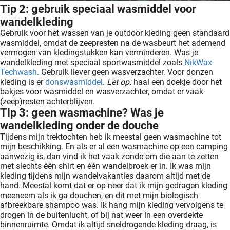
Tip 2: gebruik speciaal wasmiddel voor
wandelkleding
Gebruik voor het wassen van je outdoor kleding geen standaard
wasmiddel, omdat de zeepresten na de wasbeurt het ademend
vermogen van kledingstukken kan verminderen. Was je
wandelkleding met speciaal sportwasmiddel zoals
NikWax
Techwash
. Gebruik liever geen wasverzachter. Voor donzen
kleding is er
donswasmiddel
.
Let op:
haal een doekje door het
bakjes voor wasmiddel en wasverzachter, omdat er vaak
(zeep)resten achterblijven.
Tip 3: geen wasmachine? Was je
wandelkleding onder de douche
Tijdens mijn trektochten heb ik meestal geen wasmachine tot
mijn beschikking. En als er al een wasmachine op een camping
aanwezig is, dan vind ik het vaak zonde om die aan te zetten
met slechts één shirt en één wandelbroek er in. Ik was mijn
kleding tijdens mijn wandelvakanties daarom altijd met de
hand. Meestal komt dat er op neer dat ik mijn gedragen kleding
meeneem als ik ga douchen, en dit met mijn biologisch
afbreekbare shampoo was. Ik hang mijn kleding vervolgens te
drogen in de buitenlucht, of bij nat weer in een overdekte
binnenruimte. Omdat ik altijd sneldrogende kleding draag, is