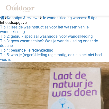
Kooptips & reviews
Je wandelkleding wassen: 5 tips
Inhoudsopgave
Tip 1: lees de wasinstructies voor het wassen van je
wandelkleding
Tip 2: gebruik speciaal wasmiddel voor wandelkleding
Tip 3: geen wasmachine? Was je wandelkleding onder de
douche
Tip 4: behandel je regenkleding
Tip 5: was je (regen)kleding regelmatig, ook als het niet heel
vies is