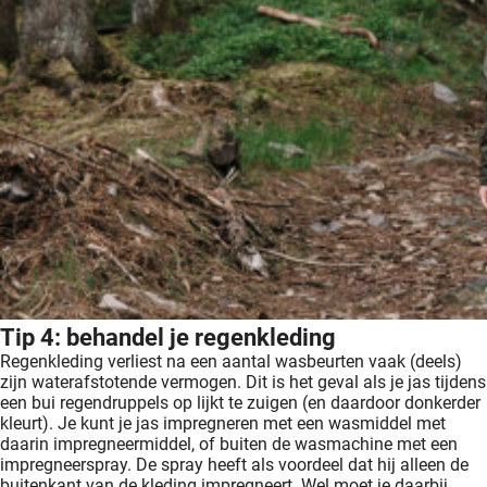
Tip 4: behandel je regenkleding
Regenkleding verliest na een aantal wasbeurten vaak (deels)
zijn waterafstotende vermogen. Dit is het geval als je jas tijdens
een bui regendruppels op lijkt te zuigen (en daardoor donkerder
kleurt). Je kunt je jas impregneren met een wasmiddel met
daarin impregneermiddel, of buiten de wasmachine met een
impregneerspray. De spray heeft als voordeel dat hij alleen de
buitenkant van de kleding impregneert. Wel moet je daarbij