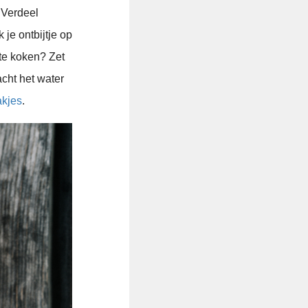
 Verdeel
je ontbijtje op
te koken? Zet
cht het water
kjes
.