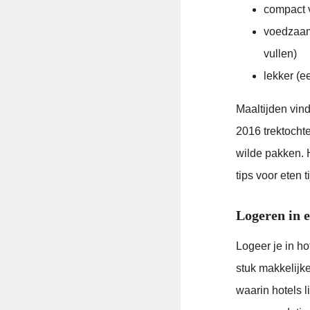
compact 
voedzaam 
vullen)
lekker (e
Maaltijden vind
2016 trektocht
wilde pakken. 
tips voor eten t
Logeren in 
Logeer je in h
stuk makkelijk
waarin hotels l