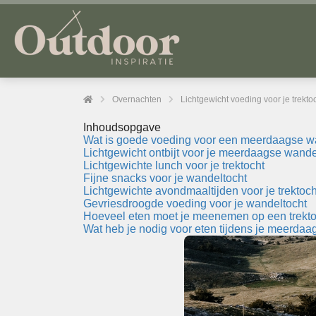
Overnachten
Lichtgewicht voeding voor je trekto
Inhoudsopgave
Wat is goede voeding voor een meerdaagse w
Lichtgewicht ontbijt voor je meerdaagse wande
Lichtgewichte lunch voor je trektocht
Fijne snacks voor je wandeltocht
Lichtgewichte avondmaaltijden voor je trektoch
Gevriesdroogde voeding voor je wandeltocht
Hoeveel eten moet je meenemen op een trekt
Wat heb je nodig voor eten tijdens je meerda