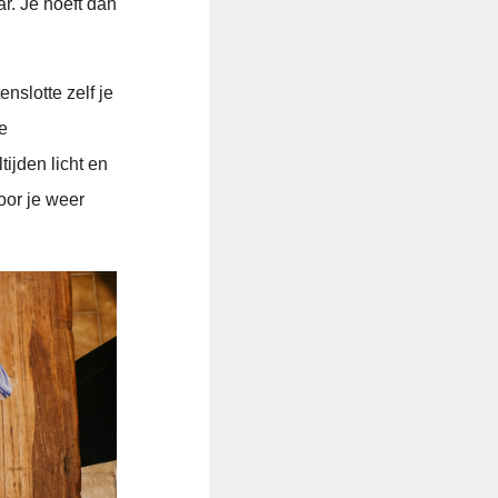
r. Je hoeft dan
nslotte zelf je
e
ijden licht en
oor je weer