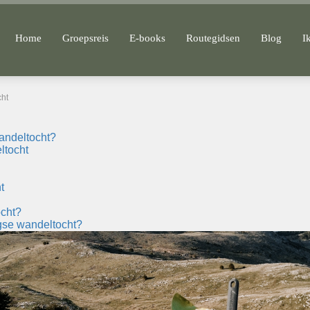
Home
Groepsreis
E-books
Routegidsen
Blog
I
cht
andeltocht?
ltocht
t
ocht?
agse wandeltocht?