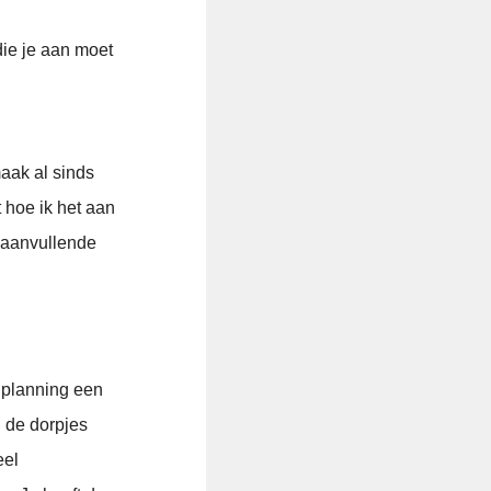
die je aan moet
maak al sinds
 hoe ik het aan
 aanvullende
dplanning een
n de dorpjes
eel