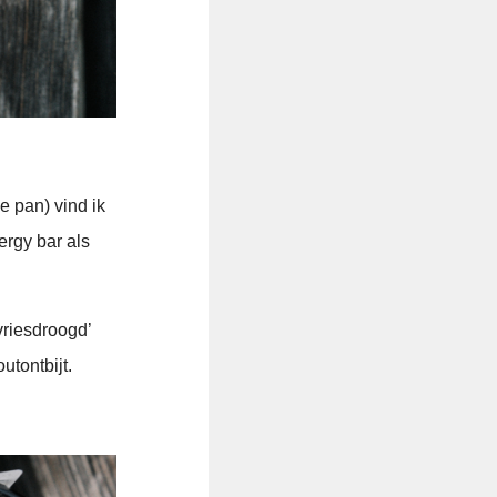
e pan) vind ik
ergy bar als
vriesdroogd’
utontbijt.