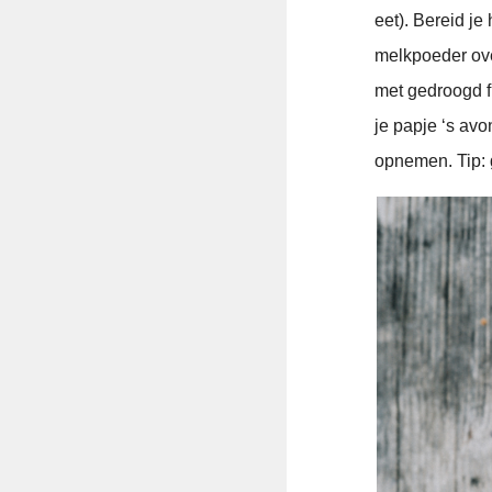
eet). Bereid j
melkpoeder over
met gedroogd f
je papje ‘s av
opnemen. Tip: 