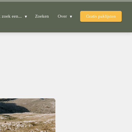
k zoek een...
Zoeken
Over
Gratis paklijsten