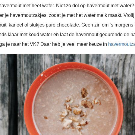
e havermout met heet water. Niet zo dol op havermout met water?
 je havermoutzakjes, zodat je met het water melk maakt. Vrolijk 
ruit, kaneel of stukjes pure chocolade. Geen zin om ‘s morgens 
onds klaar met koud water en laat de havermout gedurende de na
ga je naar het VK? Daar heb je veel meer keuze in
havermoutza