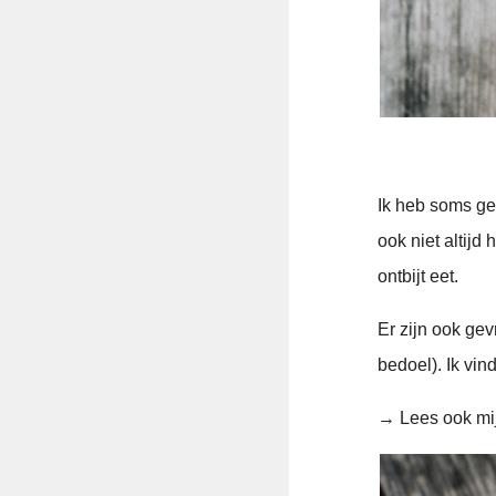
Ik heb soms gee
ook niet altijd
ontbijt eet.
Er zijn ook gev
bedoel). Ik vin
→ Lees ook mi