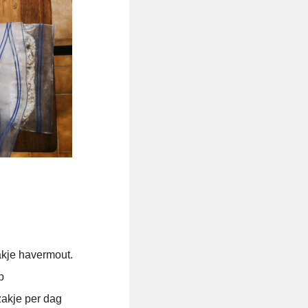
akje havermout.
p
akje per dag