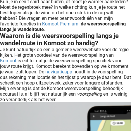
Kun je in een t-shirt naar buiten, of moet je warmer aankleden?
ingcookies
Moet de regenbroek mee? In welke richting kun je je route het
 gebruikt
best lopen als je de wind op het open stuk in de rug wilt
oekers te
hebben? Die vragen en meer beantwoordt één van mijn
favoriete functies in
Komoot Premium
:
de weersvoorspelling
 op de
langs je wandelroute
.
e. Hierdoor
Waarom is die weersvoorspelling langs je
 website-
wandelroute in Komoot zo handig?
ren
Je kunt natuurlijk op een algemene weerswebsite voor de regio
nte
kijken. Het grote voordeel van de weersvoorspelling van
enties
Komoot
is echter dat je de weersvoorspelling specifiek voor
jouw route krijgt. Komoot berekent bovendien op welk moment
gebaseerd
je waar zult lopen. De
navigatieapp
houdt in de voorspelling
 gedrag
dus rekening met locatie én het tijdstip waarop je daar bent. Dat
ze
scheelt een hoop uitzoekwerk, zeker voor langere afstanden.
er.
Mijn ervaring is dat de Komoot weersvoorspelling behoorlijk
accuraat is, al blijft het natuurlijk een
voorspelling
en is weinig
zo veranderlijk als het weer.
ren