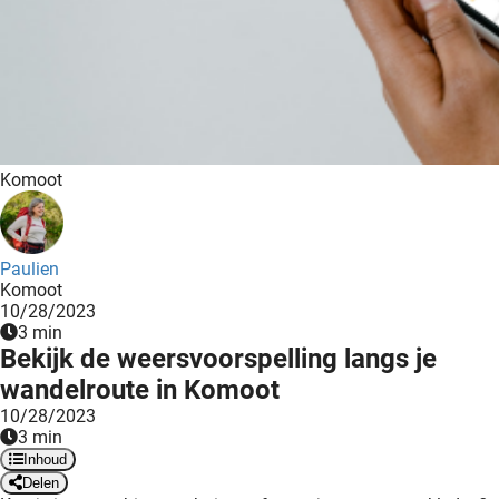
ncties en
 deze
s kan de
 niet
neren.
Komoot
ieken
ische
s worden
Paulien
kt om
Komoot
em
10/28/2023
tie te
3 min
elen over
Bekijk de weersvoorspelling langs je
drag van
wandelroute in Komoot
zoeker op
10/28/2023
ite.
3 min
Inhoud
ing
Delen