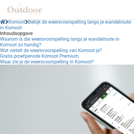
Komoot
Bekijk de weersvoorspelling langs je wandelroute
in Komoot
Inhoudsopgave
ngen
Waarom is die weersvoorspelling langs je wandelroute in
Komoot zo handig?
klaring
Wat vertelt de weersvoorspelling van Komoot je?
s.
Gratis proefperiode Komoot Premium
Waar zie je de weersvoorspelling in Komoot?
oneel
onele
 zijn
kelijk om
site te
ken. Ze
 gebruikt