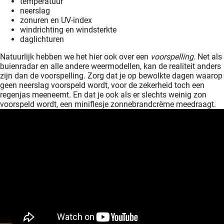
temperatuur
neerslag
zonuren en UV-index
windrichting en windsterkte
daglichturen
Natuurlijk hebben we het hier ook over een
voorspelling.
Net als
buienradar en alle andere weermodellen, kan de realiteit anders
zijn dan de voorspelling. Zorg dat je op bewolkte dagen waarop
geen neerslag voorspeld wordt, voor de zekerheid toch een
regenjas meeneemt. En dat je ook als er slechts weinig zon
voorspeld wordt, een miniflesje zonnebrandcrème meedraagt.