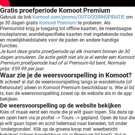
Gratis proefperiode Komoot Premium
Gebruik de link
Komoot.com/promo/OUTDOORINSPIRATIE
om
je 30 dagen gratis
Komoot Premium
te proberen. Als
Premiumlid krijg je toegang tot offline kaarten, de meerdaagse
routeplanner, wandelspecifieke kaarten met ingetekende routes
en moeilijkheidslabels voor de paden en andere handige
functies.
Je kunt deze gratis proefperiode op elk moment binnen de 30
dagen annuleren. De actie geldt niet als je al eerder een Komoot
Premium proefperiode had of al Premium-lid bent. Normale
prijs: €59.99 per jaar.
Waar zie je de weersvoorspelling in Komoot?
Ik schreef al dat de weersvoorspelling langs je wandelroute (of
fietsroute!) alleen in Komoot Premium beschikbaar is. Wie al lid
is, kan de weersvoorspelling zowel op de website als in de app
bekijken.
De weersvoorspelling op de website bekijken
Kies of maak eerst een route die je wilt gaan lopen. Sla deze op
en open hem via je profiel --> Tours --> gepland. Open de tour die
je wilt gaan lopen en scrol helemaal naar beneden, tot onder
'ondergronden'. Klik op de groene knop met 'weerbericht
bekijken' (alleen beschikbaar als je Premium-lid bent). Vul in