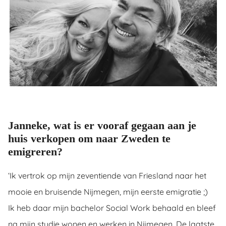
ingcookies
 gebruikt
oekers te
 op de
e. Hierdoor
 website-
ren
nte
enties
gebaseerd
Janneke, wat is er vooraf gegaan aan je
 gedrag
huis verkopen om naar Zweden te
ze
emigreren?
er.
‘Ik vertrok op mijn zeventiende van Friesland naar het
ren
mooie en bruisende Nijmegen, mijn eerste emigratie ;)
Ik heb daar mijn bachelor Social Work behaald en bleef
na mijn studie wonen en werken in Nijmegen. De laatste