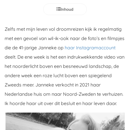
ncties en
Inhoud
 deze
s kan de
 niet
Zelfs met mijn leven vol droomreizen kijk ik regelmatig
neren.
met een gevoel van wil-ik-ook naar de foto’s en filmpjes
ieken
die de 41-jarige Janneke op
haar Instagramaccount
ische
deelt. De ene week is het een indrukwekkende video van
s worden
het noorderlicht boven een besneeuwd landschap, de
kt om
andere week een roze lucht boven een spiegelend
em
tie te
Zweeds meer. Janneke verkocht in 2021 haar
elen over
Nederlandse huis om naar Noord-Zweden te verhuizen.
drag van
Ik hoorde haar uit over dit besluit en haar leven daar.
zoeker op
ite.
ing