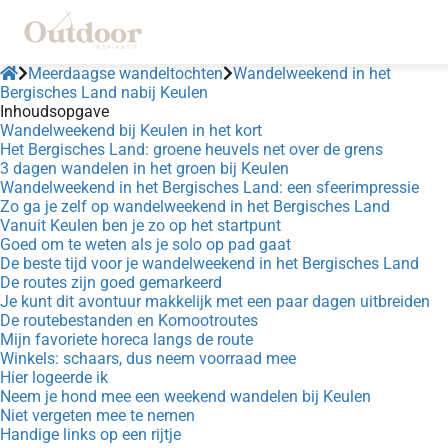
Meerdaagse wandeltochten
Wandelweekend in het
Bergisches Land nabij Keulen
Inhoudsopgave
ngen
Wandelweekend bij Keulen in het kort
Het Bergisches Land: groene heuvels net over de grens
klaring
3 dagen wandelen in het groen bij Keulen
s.
Wandelweekend in het Bergisches Land: een sfeerimpressie
Zo ga je zelf op wandelweekend in het Bergisches Land
Vanuit Keulen ben je zo op het startpunt
Goed om te weten als je solo op pad gaat
De beste tijd voor je wandelweekend in het Bergisches Land
oneel
De routes zijn goed gemarkeerd
Je kunt dit avontuur makkelijk met een paar dagen uitbreiden
onele
De routebestanden en Komootroutes
 zijn
Mijn favoriete horeca langs de route
kelijk om
Winkels: schaars, dus neem voorraad mee
Hier logeerde ik
site te
Neem je hond mee een weekend wandelen bij Keulen
ken. Ze
Niet vergeten mee te nemen
 gebruikt
Handige links op een rijtje