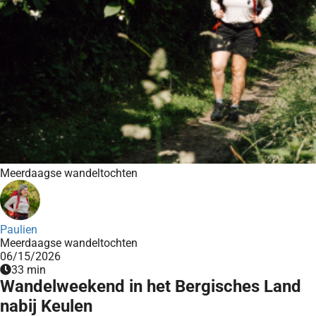
ingcookies
 gebruikt
oekers te
 op de
e. Hierdoor
 website-
ren
nte
enties
gebaseerd
Meerdaagse wandeltochten
 gedrag
ze
er.
Paulien
Meerdaagse wandeltochten
06/15/2026
ren
33 min
Wandelweekend in het Bergisches Land
nabij Keulen