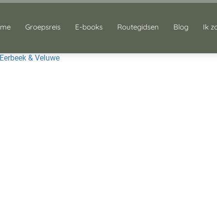
ome
Groepsreis
E-books
Routegidsen
Blog
Ik z
 Eerbeek & Veluwe