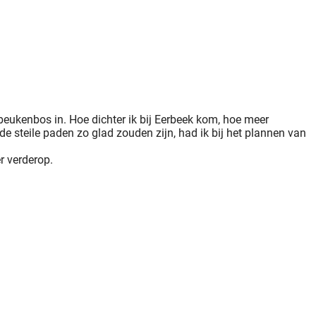
beukenbos in. Hoe dichter ik bij Eerbeek kom, hoe meer
de steile paden zo glad zouden zijn, had ik bij het plannen van
r verderop.