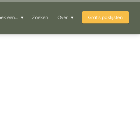
oek een...
Zoeken
Over
Gratis paklijsten