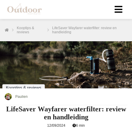
Kooptips &
LifeSaver Wayfarer waterfilter: review en
reviews
handleiding
ngen
klaring
s.
oneel
Kooptips & reviews
onele
s zijn
Paulien
kelijk om
LifeSaver Wayfarer waterfilter: review
bsite te
en handleiding
ken. Ze
 gebruikt
12/09/2024
6 min
asisfuncties