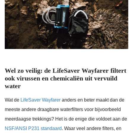
 gebruikt
oekers te
 op de
e. Hierdoor
 website-
ren
nte
enties
gebaseerd
 gedrag van
Wel zo veilig: de LifeSaver Wayfarer filtert
ezoeker.
ook virussen en chemicaliën uit vervuild
water
uren
Wat de
LifeSaver Wayfarer
anders en beter maakt dan de
meeste andere draagbare waterfilters voor bijvoorbeeld
meerdaagse trekkings? Het is de enige die voldoet aan de
NSF/ANSI P231 standaard
. Waar veel andere filters, en