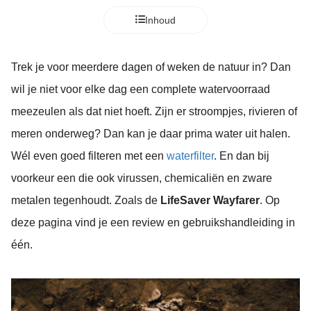
der deze
Inhoud
s kan de
e niet
oneren.
Trek je voor meerdere dagen of weken de natuur in? Dan
wil je niet voor elke dag een complete watervoorraad
ieken
meezeulen als dat niet hoeft. Zijn er stroompjes, rivieren of
ische
s worden
meren onderweg? Dan kan je daar prima water uit halen.
kt om
Wél even goed filteren met een
waterfilter
. En dan bij
em
voorkeur een die ook virussen, chemicaliën en zware
tie te
elen over
metalen tegenhoudt. Zoals de
LifeSaver Wayfarer
. Op
drag van
deze pagina vind je een review en gebruikshandleiding in
zoeker op
één.
site.
ing
ingcookies