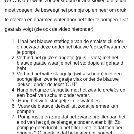
De Wayfarer werkt zonder stroom of vloeistoffen die je toe
moet voegen. Je beweegt het pompje op en neer om druk
te creëren en daarmee water door het filter te pompen. Dat
gaat als volgt (zie ook de video hieronder):
Haal het blauwe stofdopje van de smalste cilinder
en bewaar deze onder het blauwe 'deksel' waarmee
je pompt
Verbind het grijze slangetje (grijs = vies) met het
blauwe gaatje waar je net het stofdopje af gehaald
hebt
Verbind het witte slangetje (wit = schoon) met een
soortgelijke, zwarte gaatje vlak onder de blauwe
'deksel' onder de tekst 'OUT'
Hang het grijze slangetje met het zwarte
prefilter
en
een 'boei' van schuim onder water.
Hang het witte slangetje in je waterfles
Vouw de blauwe 'deksel' uit zodat je ermee kan
pompen
Pomp rustig en zorg dat het zwarte prefilter aan het
eind van het grijze slangetje onder water blijft. Zo
pomp je geen lucht in het filter. Doe je dat toch per
ongeluk? Of merk je dat het water niet soepel