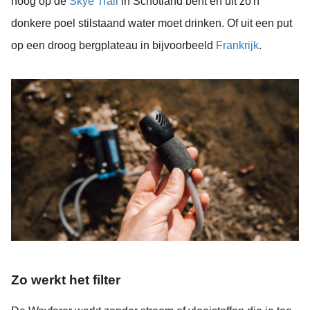
hoog op de
Skye Trail
in Schotland bent en uit zo'n
donkere poel stilstaand water moet drinken. Of uit een put
op een droog bergplateau in bijvoorbeeld
Frankrijk
.
Zo werkt het filter