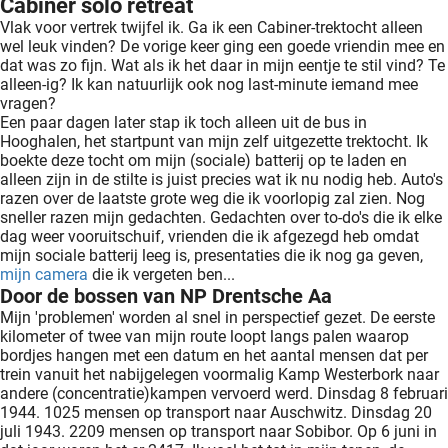
Cabiner solo retreat
Vlak voor vertrek twijfel ik. Ga ik een Cabiner-trektocht alleen
wel leuk vinden? De vorige keer ging een goede vriendin mee en
dat was zo fijn. Wat als ik het daar in mijn eentje te stil vind? Te
alleen-ig? Ik kan natuurlijk ook nog last-minute iemand mee
vragen?
Een paar dagen later stap ik toch alleen uit de bus in
Hooghalen, het startpunt van mijn zelf uitgezette trektocht. Ik
boekte deze tocht om mijn (sociale) batterij op te laden en
alleen zijn in de stilte is juist precies wat ik nu nodig heb. Auto's
razen over de laatste grote weg die ik voorlopig zal zien. Nog
sneller razen mijn gedachten. Gedachten over to-do's die ik elke
dag weer vooruitschuif, vrienden die ik afgezegd heb omdat
mijn sociale batterij leeg is, presentaties die ik nog ga geven,
mijn camera
die ik vergeten ben...
Door de bossen van NP Drentsche Aa
Mijn 'problemen' worden al snel in perspectief gezet. De eerste
kilometer of twee van mijn route loopt langs palen waarop
bordjes hangen met een datum en het aantal mensen dat per
trein vanuit het nabijgelegen voormalig Kamp Westerbork naar
andere (concentratie)kampen vervoerd werd. Dinsdag 8 februari
1944. 1025 mensen op transport naar Auschwitz. Dinsdag 20
juli 1943. 2209 mensen op transport naar Sobibor. Op 6 juni in