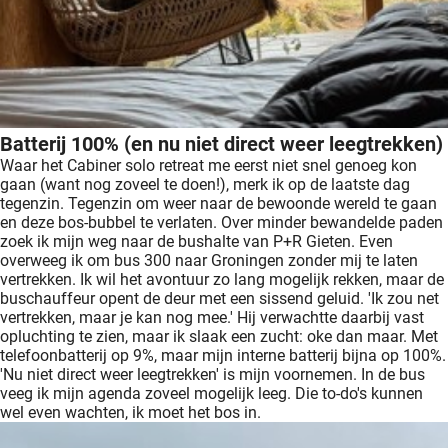
Batterij 100% (en nu niet direct weer leegtrekken)
Waar het Cabiner solo retreat me eerst niet snel genoeg kon
gaan (want nog zoveel te doen!), merk ik op de laatste dag
tegenzin. Tegenzin om weer naar de bewoonde wereld te gaan
en deze bos-bubbel te verlaten. Over minder bewandelde paden
zoek ik mijn weg naar de bushalte van P+R Gieten. Even
overweeg ik om bus 300 naar Groningen zonder mij te laten
vertrekken. Ik wil het avontuur zo lang mogelijk rekken, maar de
buschauffeur opent de deur met een sissend geluid. 'Ik zou net
vertrekken, maar je kan nog mee.' Hij verwachtte daarbij vast
opluchting te zien, maar ik slaak een zucht: oke dan maar. Met
telefoonbatterij op 9%, maar mijn interne batterij bijna op 100%.
'Nu niet direct weer leegtrekken' is mijn voornemen. In de bus
veeg ik mijn agenda zoveel mogelijk leeg. Die to-do's kunnen
wel even wachten, ik moet het bos in.