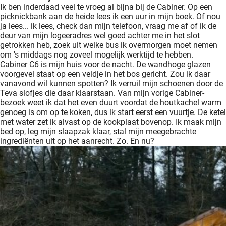
Ik ben inderdaad veel te vroeg al bijna bij de Cabiner. Op een
picknickbank aan de heide lees ik een uur in mijn boek. Of nou
ja lees... ik lees, check dan mijn telefoon, vraag me af of ik de
deur van mijn logeeradres wel goed achter me in het slot
getrokken heb, zoek uit welke bus ik overmorgen moet nemen
om 's middags nog zoveel mogelijk werktijd te hebben.
Cabiner C6 is mijn huis voor de nacht. De wandhoge glazen
voorgevel staat op een veldje in het bos gericht. Zou ik daar
vanavond wil kunnen spotten? Ik verruil mijn schoenen door de
Teva slofjes die daar klaarstaan. Van mijn vorige Cabiner-
bezoek weet ik dat het even duurt voordat de houtkachel warm
genoeg is om op te koken, dus ik start eerst een vuurtje. De ketel
met water zet ik alvast op de kookplaat bovenop. Ik maak mijn
bed op, leg mijn slaapzak klaar, stal mijn meegebrachte
ingrediënten uit op het aanrecht. Zo. En nu?