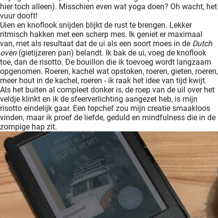
hier toch alleen). Misschien even wat yoga doen? Oh wacht, het
vuur dooft!
Uien en knoflook snijden blijkt de rust te brengen. Lekker
ritmisch hakken met een scherp mes. Ik geniet er maximaal
van, met als resultaat dat de ui als een soort moes in de
Dutch
oven
(gietijzeren pan) belandt. Ik bak de ui, voeg de knoflook
toe, dan de risotto. De bouillon die ik toevoeg wordt langzaam
opgenomen. Roeren, kachel wat opstoken, roeren, gieten, roeren,
meer hout in de kachel, roeren - ik raak het idee van tijd kwijt.
Als het buiten al compleet donker is, de roep van de uil over het
veldje klinkt en ik de sfeerverlichting aangezet heb, is mijn
risotto eindelijk gaar. Een topchef zou mijn creatie smaakloos
vinden, maar ik proef de liefde, geduld en mindfulness die in de
zompige hap zit.