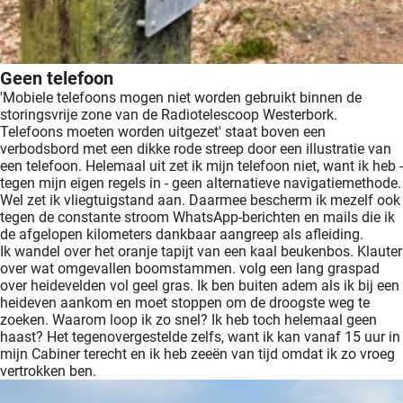
Geen telefoon
'Mobiele telefoons mogen niet worden gebruikt binnen de
storingsvrije zone van de Radiotelescoop Westerbork.
Telefoons moeten worden uitgezet' staat boven een
verbodsbord met een dikke rode streep door een illustratie van
een telefoon. Helemaal uit zet ik mijn telefoon niet, want ik heb -
tegen mijn eigen regels in - geen alternatieve navigatiemethode.
Wel zet ik vliegtuigstand aan. Daarmee bescherm ik mezelf ook
tegen de constante stroom WhatsApp-berichten en mails die ik
de afgelopen kilometers dankbaar aangreep als afleiding.
Ik wandel over het oranje tapijt van een kaal beukenbos. Klauter
over wat omgevallen boomstammen. volg een lang graspad
over heidevelden vol geel gras. Ik ben buiten adem als ik bij een
heideven aankom en moet stoppen om de droogste weg te
zoeken. Waarom loop ik zo snel? Ik heb toch helemaal geen
haast? Het tegenovergestelde zelfs, want ik kan vanaf 15 uur in
mijn Cabiner terecht en ik heb zeeën van tijd omdat ik zo vroeg
vertrokken ben.