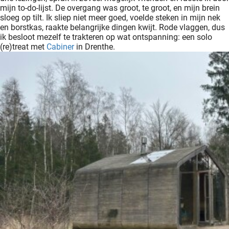
ingcookies
mijn to-do-lijst. De overgang was groot, te groot, en mijn brein
sloeg op tilt. Ik sliep niet meer goed, voelde steken in mijn nek
 gebruikt
en borstkas, raakte belangrijke dingen kwijt. Rode vlaggen, dus
oekers te
ik besloot mezelf te trakteren op wat ontspanning: een solo
 op de
(re)treat met
Cabiner
in Drenthe.
e. Hierdoor
 website-
ren
nte
enties
gebaseerd
 gedrag
ze
er.
ren