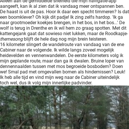
Alleen aan de gemiddelde snelheid die mijn navigatie-app
aangeeft, kan ik al zien dat ik vandaag meer ontspannen ben.
De haast is uit de pas. Hoor ik daar een specht timmeren? Is dat
een boomklever? Oh kijk dit padje! Ik zing zelfs hardop. 'Ik ga
naar grootmoeder koekjes brengen, in het bos, in het bos...' De
wolf is terug in Drenthe en ik wil hem zo graag spotten. Met dit
kattengejank gaat dat sowieso niet lukken, maar de Roodkapje-
themesong
blijft de hele dag nog mijn brein teisteren.
16 kilometer slingert de wandelroute van vandaag van de ene
Cabiner naar de volgende. Ik wilde langs zoveel mogelijk
heidevelden en vennenwandelen. De eerste kilometers volg ik
mijn geplande route, maar dan ga ik dwalen. Bruine loper van
dennennaalden tussen met mos begroeide bosbodem? Doen
we! Smal pad met omgevallen bomen als hindernissen? Leuk!
Ik heb alle tijd en vind mijn weg naar de Cabiner uiteindelijk
toch wel, dus ik volg mijn innerlijke padvinder.