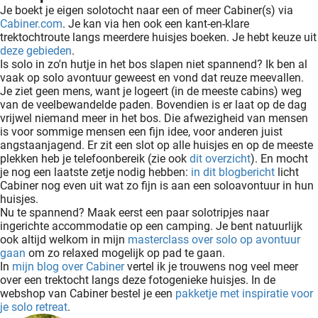
Je boekt je eigen solotocht naar een of meer Cabiner(s) via
Cabiner.com
. Je kan via hen ook een kant-en-klare
trektochtroute langs meerdere huisjes boeken. Je hebt keuze uit
deze gebieden
.
Is solo in zo'n hutje in het bos slapen niet spannend? Ik ben al
vaak op solo avontuur geweest en vond dat reuze meevallen.
Je ziet geen mens, want je logeert (in de meeste cabins) weg
van de veelbewandelde paden. Bovendien is er laat op de dag
vrijwel niemand meer in het bos. Die afwezigheid van mensen
is voor sommige mensen een fijn idee, voor anderen juist
angstaanjagend. Er zit een slot op alle huisjes en op de meeste
plekken heb je telefoonbereik (zie ook
dit overzicht
). En mocht
je nog een laatste zetje nodig hebben:
in dit blogbericht
licht
Cabiner nog even uit wat zo fijn is aan een soloavontuur in hun
huisjes.
Nu te spannend? Maak eerst een paar solotripjes naar
ingerichte accommodatie op een camping. Je bent natuurlijk
ook altijd welkom in mijn
masterclass over solo op avontuur
gaan
om zo relaxed mogelijk op pad te gaan.
In
mijn blog over Cabiner
vertel ik je trouwens nog veel meer
over een trektocht langs deze fotogenieke huisjes. In de
webshop van Cabiner bestel je een
pakketje met inspiratie voor
je solo retreat
.