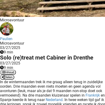
ncties en
 deze
s kan de
Microavontuur
 niet
neren.
ieken
Paulien
Microavontuur
ische
03/27/2025
s worden
9 min
Solo (re)treat met Cabiner in Drenthe
kt om
em
03/27/2025
9 min
tie te
Inhoud
elen over
Delen
drag van
In de wintermaanden trek ik me graag alleen terug in zuidelijke
zoeker op
oorden. Drie maanden even niets moeten en geen agenda vol
ite.
avonturen (leuk, maar als je dat 9 maanden non-stop doet ook
vermoeiend). Na drie maanden kluizenaar spelen in
Frankrijk
en
Spanje keerde ik terug naar
Nederland
. In twee weken tijd gaf ik
ing
drie lezingen, sprak ik zoveel mogelijk vrienden en racete ik door