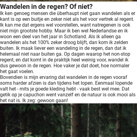
Wandelen in de regen? Of niet?
Ik ken genoeg mensen die überhaupt niet gaan wandelen als er
kant is op een buitje en zeker niet als het voor vertrek al regent.
Ik kan me dat ergens wel voorstellen, want natregenen is ook
niet mijn grootste hobby. Maar ik ben wel Nederlandse en ik
woon een deel van het jaar in Schotland. Als ik alleen ga
wandelen als het 100% zeker droog blijft, dan kom ik zelden
buiten. Ik maak liever een wandeling in de regen, dan dat ik
helemaal niet naar buiten ga. Op dagen waarop het non-stop
regent, en dat komt in de praktijk heel weinig voor, wandel ik
dus gewoon in de regen. Hoe vaker je dat doet, hoe normaler
het gaat voelen.
Bovendien is mijn ervaring dat wandelen in de regen vooraf
soms harder afzien is dan tijdens het lopen. Eenmaal lopende
valt het - mits je goede kleding hebt - vaak best wel mee. Dat
getik op je capuchon went vanzelf en de natuur is ook mooi als
het nat is. Ik zeg: gewoon gaan!