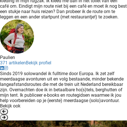
kleding in mijn rugzak. Ik kleed me dan in het toilet van een
café om. Eindigt mijn route niet bij een café en moet ik nog best
een stukje naar huis reizen? Dan probeer ik de route om te
leggen en een ander startpunt (met restaurantje!) te zoeken.
Paulien
371 artikelen
Bekijk profiel
Sinds 2019 solowandel ik fulltime door Europa. Ik zet zelf
meerdaagse avonturen uit en volg bestaande, minder bekende
langeafstandsroutes die met de trein uit Nederland bereikbaar
zijn. Overnachten doe ik in betaalbare ho(s)tels, berghutten of
mijn tent. Ik publiceer e-books en routegidsen waarmee ik jou
help voorbereiden op je (eerste) meerdaagse (solo)avontuur.
Bekijk ook