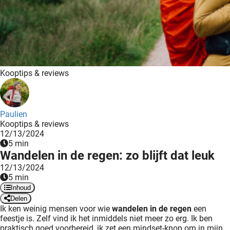
ncties en
 deze
s kan de
 niet
neren.
Kooptips & reviews
ieken
ische
s worden
Paulien
Kooptips & reviews
kt om
12/13/2024
em
5 min
tie te
Wandelen in de regen: zo blijft dat leuk
elen over
12/13/2024
drag van
5 min
zoeker op
Inhoud
ite.
Delen
Ik ken weinig mensen voor wie
wandelen in de regen
een
feestje is. Zelf vind ik het inmiddels niet meer zo erg. Ik ben
ing
praktisch goed voorbereid, ik zet een mindset-knop om in mijn