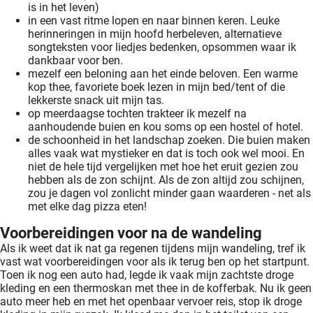
is in het leven)
in een vast ritme lopen en naar binnen keren. Leuke
herinneringen in mijn hoofd herbeleven, alternatieve
songteksten voor liedjes bedenken, opsommen waar ik
dankbaar voor ben.
mezelf een beloning aan het einde beloven. Een warme
kop thee, favoriete boek lezen in mijn bed/tent of die
lekkerste snack uit mijn tas.
op meerdaagse tochten trakteer ik mezelf na
aanhoudende buien en kou soms op een hostel of hotel.
de schoonheid in het landschap zoeken. Die buien maken
alles vaak wat mystieker en dat is toch ook wel mooi. En
niet de hele tijd vergelijken met hoe het eruit gezien zou
hebben als de zon schijnt. Als de zon altijd zou schijnen,
zou je dagen vol zonlicht minder gaan waarderen - net als
met elke dag pizza eten!
Voorbereidingen voor na de wandeling
Als ik weet dat ik nat ga regenen tijdens mijn wandeling, tref ik
vast wat voorbereidingen voor als ik terug ben op het startpunt.
Toen ik nog een auto had, legde ik vaak mijn zachtste droge
kleding en een thermoskan met thee in de kofferbak. Nu ik geen
auto meer heb en met het openbaar vervoer reis, stop ik droge