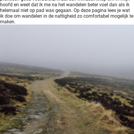
ingcookies
hoofd en weet dat ik me na het wandelen beter voel dan als ik
helemaal niet op pad was gegaan. Op deze pagina lees je wat
 gebruikt
ik doe om wandelen in de nattigheid zo comfortabel mogelijk te
oekers te
maken.
 op de
e. Hierdoor
 website-
ren
nte
enties
gebaseerd
 gedrag
ze
er.
ren