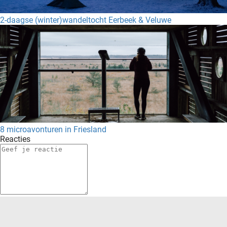
2-daagse (winter)wandeltocht Eerbeek & Veluwe
8 microavonturen in Friesland
Reacties