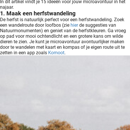
In dit artikel vindt je 15 ideeën voor jouw microavontuur in het
ingcookies
najaar.
 gebruikt
1. Maak een herfstwandeling
oekers te
De herfst is natuurlijk perfect voor een herfstwandeling. Zoek
 op de
een wandelroute door loofbos (zie
hier
de suggesties van
Natuurmonumenten) en geniet van de herfstkleuren. Ga vroeg
e. Hierdoor
op pad voor mooi ochtendlicht en een grotere kans om wilde
 website-
dieren te zien. Je kunt je microavontuur avontuurlijker maken
ren
door te wandelen met kaart en kompas of je eigen route uit te
nte
zetten in een app zoals
Komoot
.
enties
gebaseerd
 gedrag
ze
er.
ren