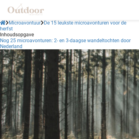
Microavontuur
De 15 leukste microavonturen voor de
herfst
Inhoudsopgave
ngen
Nog 25 microavonturen: 2- en 3-daagse wandeltochten door
Nederland
klaring
s.
oneel
onele
 zijn
kelijk om
site te
ken. Ze
 gebruikt