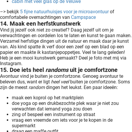
cabin met veel glas op de Veluwe
–> bekijk
5 fijne natuurhuisjes voor je microavontuur
of
comfortabele overnachtingen van
Campspace
14. Maak een herfstkunstwerk
Vind jij jezelf ook niet zo creatief? Daag jezelf uit om je
verwachtingen en oordelen los te laten en kunst te gaan maken.
Verzamel herfstige dingen uit de natuur en maak daar je kunst
van. Als kind spatte ik verf door een zeef op een blad op een
papier en maakte ik kastanjepoppetjes. Veel te lang geleden!
Heb je een mooi kunstwerk gemaakt? Deel je foto met mij via
Instagram.
15. Doe iets heel
randoms
uit je comfortzone
Avontuur vind je buiten je comfortzone. Genoeg avontuur te
beleven dus, want er ligt
heel veel
buiten je comfortzone. Soms
zijn de meest
random
dingen het leukst. Een paar ideeën:
maak een koprol op het marktplein
doe yoga op een drukbezochte plek waar je niet zou
verwachten dat iemand yoga zou doen
zing of bespeel een instrument op straat
vraag een vreemde om iets voor je te kopen in de
supermarkt
draag een maffe outfit