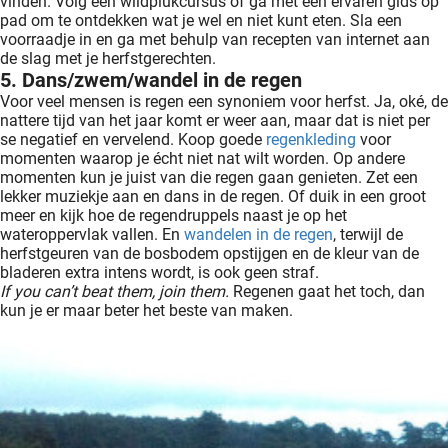
vinden. Volg een wildplukcursus of ga met een ervaren gids op
pad om te ontdekken wat je wel en niet kunt eten. Sla een
voorraadje in en ga met behulp van recepten van internet aan
de slag met je herfstgerechten.
5. Dans/zwem/wandel in de regen
Voor veel mensen is regen een synoniem voor herfst. Ja, oké, de
nattere tijd van het jaar komt er weer aan, maar dat is niet per
se negatief en vervelend. Koop goede
regenkleding
voor
momenten waarop je écht niet nat wilt worden. Op andere
momenten kun je juist van die regen gaan genieten. Zet een
lekker muziekje aan en dans in de regen. Of duik in een groot
meer en kijk hoe de regendruppels naast je op het
wateroppervlak vallen. En
wandelen in de regen
, terwijl de
herfstgeuren van de bosbodem opstijgen en de kleur van de
bladeren extra intens wordt, is ook geen straf.
If you can’t beat them, join them.
Regenen gaat het toch, dan
kun je er maar beter het beste van maken.