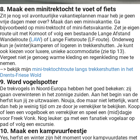
8. Maak een minitrektocht te voet of fiets
Zit je nog vol avontuurlijke vakantieplannen maar heb je geen
vrije dagen meer over? Maak dan een minivakantie. Ga
bijvoorbeeld op mini-trektocht of mini-fietsvakantie. Zet je eigen
route uit met Komoot of volg een bestaande Lange Afstand
Wandelroute (
LAW
) of Lange Fietsroute (LF-route). Onderweg
kun je (winter)kamperen of logeren in trekkershutten. Je kunt
ook kiezen voor luxere, unieke accommodatie (zie tip 13).
Vergeet niet je genoeg warme kleding en regenkleding mee te
nemen.
–> bekijk mijn
mini-trektochtroute langs trekkershutten in het
Drents-Friese Wold
9. Word vogelspotter
De trekvogels in Noord-Europa hebben het goed bekeken: zij
gaan overwinteren in het zonnige zuiden. Aan het begin van de
herfst kun jij ze uitzwaaien. Nouja, doe maar niet letterlijk, want
dan heb je weinig tijd om ze door je verrekijker te bekijken. Koop
of leen een vogelboek en verrekijker en speel een (mid)dagje
voor Freek Vonk. Nog leuker: ga met een fanatiek vogelaar op
pad of volg een excursie.
10. Maak een kampvuurfeestje
Yes, herfst en winter zijn hét moment voor kampvuurdates met