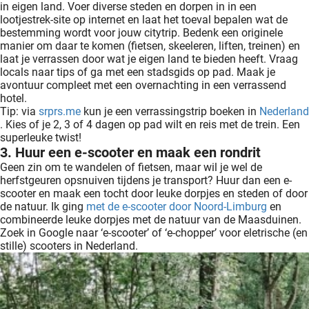
in eigen land. Voer diverse steden en dorpen in in een
lootjestrek-site op internet en laat het toeval bepalen wat de
bestemming wordt voor jouw citytrip. Bedenk een originele
manier om daar te komen (fietsen, skeeleren, liften, treinen) en
laat je verrassen door wat je eigen land te bieden heeft. Vraag
locals naar tips of ga met een stadsgids op pad. Maak je
avontuur compleet met een overnachting in een verrassend
hotel.
Tip: via
srprs.me
kun je een verrassingstrip boeken in
Nederland
. Kies of je 2, 3 of 4 dagen op pad wilt en reis met de trein. Een
superleuke twist!
3. Huur een e-scooter en maak een rondrit
Geen zin om te wandelen of fietsen, maar wil je wel de
herfstgeuren opsnuiven tijdens je transport? Huur dan een e-
scooter en maak een tocht door leuke dorpjes en steden of door
de natuur. Ik ging
met de e-scooter door Noord-Limburg
en
combineerde leuke dorpjes met de natuur van de Maasduinen.
Zoek in Google naar ‘e-scooter’ of ‘e-chopper’ voor eletrische (en
stille) scooters in Nederland.