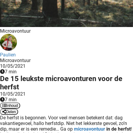
ncties en
 deze
s kan de
 niet
Microavontuur
neren.
ieken
Paulien
ische
Microavontuur
s worden
10/05/2021
7 min
kt om
De 15 leukste microavonturen voor de
em
herfst
tie te
elen over
10/05/2021
7 min
drag van
Inhoud
zoeker op
Delen
ite.
De herfst is begonnen. Voor veel mensen betekent dat: dag
vakantiegevoel, hallo herfstdip. Niet het lekkerste gevoel, zo’n
ing
dip, maar er is een remedie… Ga op
microavontuur
in de herfst
!