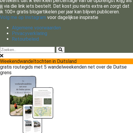
betekent dat ik een klein percentage van de opbrengst krijg als
jij via die link iets bestelt. Dat kost jou niets extra en zorgt dat
ik 100+ gratis blogartikelen per jaar kan blijven publiceren.
Volg me op Instagram
voor dagelijkse inspiratie
Algemene voorwaarden
Privacyverklaring
Retourbeleid
Weekendwandeltochten in Duitsland
gratis routegids met 5 wandelweekenden net over de Duitse
grens