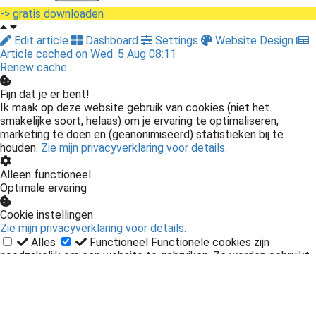
-> gratis downloaden
Edit article
Dashboard
Settings
Website Design
Article cached on Wed. 5 Aug 08:11
Renew cache
Fijn dat je er bent!
Ik maak op deze website gebruik van cookies (niet het
smakelijke soort, helaas) om je ervaring te optimaliseren,
marketing te doen en (geanonimiseerd) statistieken bij te
houden.
Zie mijn privacyverklaring voor details.
Alleen functioneel
Optimale ervaring
Cookie instellingen
Zie mijn privacyverklaring voor details.
Alles
Functioneel
Functionele cookies zijn
noodzakelijk om een website te gebruiken. Ze worden gebruikt
voor basisfuncties en zonder deze cookies kan de website niet
functioneren.
Statistieken
Statistische cookies worden
gebruikt om anoniem informatie te verzamelen over het gedrag
van een bezoeker op de website.
Marketing