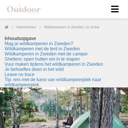
Overnachten
Wildkamperen in Zweden: zo zit dat
Inhoudsopgave
Mag je wildkamperen in Zweden?
Wildkamperen met de tent in Zweden
Wildkamperen in Zweden met de camper
Shelters: open hutten om in te slapen
Vuur maken tijdens het wildkamperen in Zweden
Je behoeftes doen in het wild
Leave no trace
Tip: reis met de kano van wildkampeerplek naar
wildkampeerplek