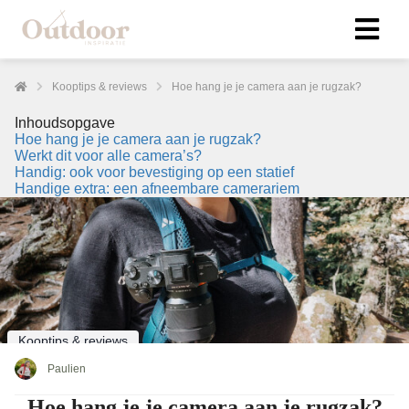
Kooptips & reviews
Hoe hang je je camera aan je rugzak?
Inhoudsopgave
Hoe hang je je camera aan je rugzak?
Werkt dit voor alle camera’s?
Handig: ook voor bevestiging op een statief
Handige extra: een afneembare camerariem
Kooptips & reviews
Paulien
Hoe hang je je camera aan je rugzak?