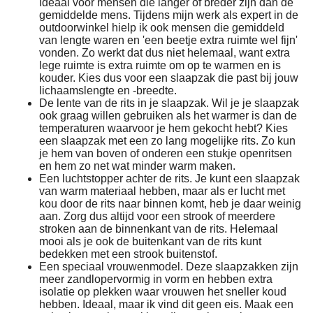
Ideaal voor mensen die langer of breder zijn dan de
gemiddelde mens. Tijdens mijn werk als expert in de
outdoorwinkel hielp ik ook mensen die gemiddeld
van lengte waren en 'een beetje extra ruimte wel fijn'
vonden. Zo werkt dat dus niet helemaal, want extra
lege ruimte is extra ruimte om op te warmen en is
kouder. Kies dus voor een slaapzak die past bij jouw
lichaamslengte en -breedte.
De lente van de rits in je slaapzak. Wil je je slaapzak
ook graag willen gebruiken als het warmer is dan de
temperaturen waarvoor je hem gekocht hebt? Kies
een slaapzak met een zo lang mogelijke rits. Zo kun
je hem van boven of onderen een stukje openritsen
en hem zo net wat minder warm maken.
Een luchtstopper achter de rits. Je kunt een slaapzak
van warm materiaal hebben, maar als er lucht met
kou door de rits naar binnen komt, heb je daar weinig
aan. Zorg dus altijd voor een strook of meerdere
stroken aan de binnenkant van de rits. Helemaal
mooi als je ook de buitenkant van de rits kunt
bedekken met een strook buitenstof.
Een speciaal vrouwenmodel. Deze slaapzakken zijn
meer zandlopervormig in vorm en hebben extra
isolatie op plekken waar vrouwen het sneller koud
hebben. Ideaal, maar ik vind dit geen eis. Maak een