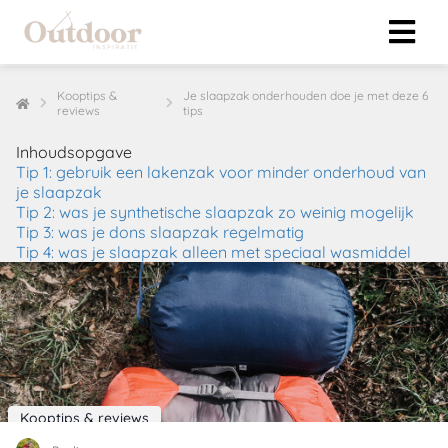
Kooptips &
Je slaapzak onderhouden doe je met deze 6
reviews
tips
ngen
Inhoudsopgave
klaring
Tip 1: gebruik een lakenzak voor minder onderhoud van
s.
je slaapzak
Tip 2: was je synthetische slaapzak zo weinig mogelijk
Tip 3: was je dons slaapzak regelmatig
Tip 4: was je slaapzak alleen met speciaal wasmiddel
oneel
onele
 zijn
kelijk om
site te
ken. Ze
Kooptips & reviews
 gebruikt