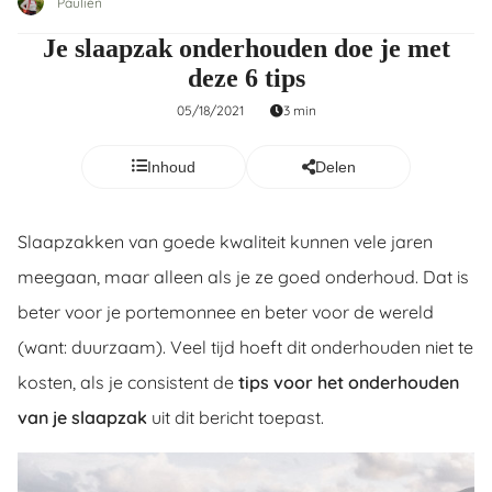
Paulien
ncties en
Je slaapzak onderhouden doe je met
 deze
deze 6 tips
s kan de
 niet
05/18/2021
3 min
neren.
Inhoud
Delen
ieken
ische
s worden
Slaapzakken van goede kwaliteit kunnen vele jaren
kt om
meegaan, maar alleen als je ze goed onderhoud. Dat is
em
beter voor je portemonnee en beter voor de wereld
tie te
elen over
(want: duurzaam). Veel tijd hoeft dit onderhouden niet te
drag van
kosten, als je consistent de
tips voor het onderhouden
zoeker op
van je slaapzak
uit dit bericht toepast.
ite.
ing