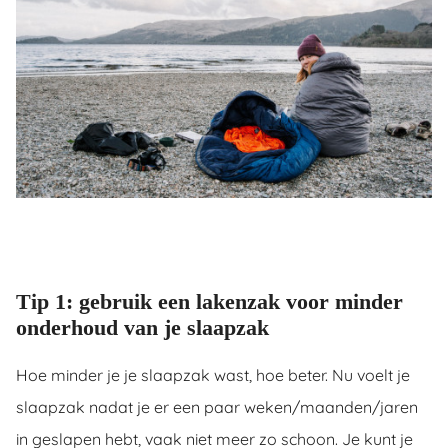
ingcookies
 gebruikt
oekers te
 op de
e. Hierdoor
 website-
ren
nte
enties
gebaseerd
 gedrag
ze
Tip 1: gebruik een lakenzak voor minder
er.
onderhoud van je slaapzak
ren
Hoe minder je je slaapzak wast, hoe beter. Nu voelt je
slaapzak nadat je er een paar weken/maanden/jaren
in geslapen hebt, vaak niet meer zo schoon. Je kunt je