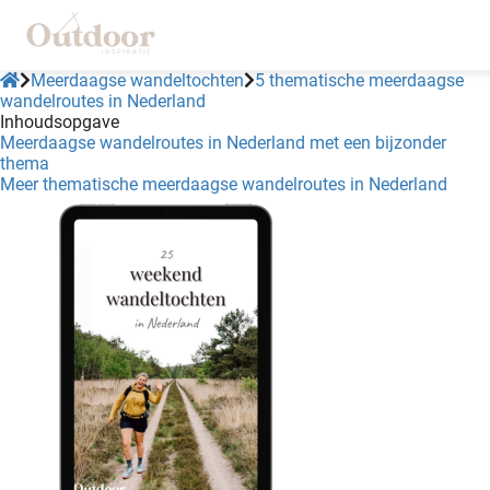
Meerdaagse wandeltochten
5 thematische meerdaagse
wandelroutes in Nederland
Inhoudsopgave
ngen
Meerdaagse wandelroutes in Nederland met een bijzonder
thema
klaring
Meer thematische meerdaagse wandelroutes in Nederland
s.
oneel
onele
 zijn
kelijk om
site te
ken. Ze
 gebruikt