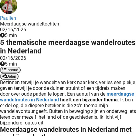
ingcookies
 gebruikt
oekers te
Paulien
Meerdaagse wandeltochten
 op de
02/16/2026
e. Hierdoor
5 min
 website-
5 thematische meerdaagse wandelroutes
ren
in Nederland
nte
02/16/2026
enties
5 min
gebaseerd
Inhoud
 gedrag
Delen
Bezinnen terwijl je wandelt van kerk naar kerk, verlies een plekje
ze
geven terwijl je door de duinen struint of een tijdreis maken
er.
door over oude paden te lopen. Een aantal van de
meerdaagse
wandelroutes in Nederland
heeft een bijzonder thema
. Ik ben
er dol op, die diepere betekenis die zo'n thema mijn
wandelavontuur geeft. Buiten in beweging zijn en onderweg iets
ren
leren over mezelf, het land of de geschiedenis. Ik licht vijf
bijzondere routes uit.
Meerdaagse wandelroutes in Nederland met