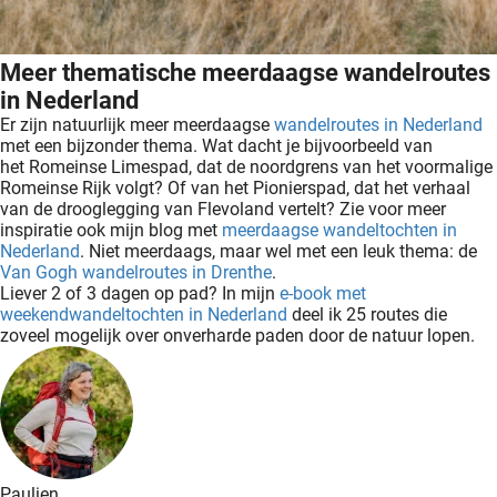
Meer thematische meerdaagse wandelroutes
in Nederland
Er zijn natuurlijk meer meerdaagse
wandelroutes in Nederland
met een bijzonder thema. Wat dacht je bijvoorbeeld van
het Romeinse Limespad, dat de noordgrens van het voormalige
Romeinse Rijk volgt? Of van het Pionierspad, dat het verhaal
van de drooglegging van Flevoland vertelt? Zie voor meer
inspiratie ook mijn blog met
meerdaagse wandeltochten in
Nederland
. Niet meerdaags, maar wel met een leuk thema: de
Van Gogh wandelroutes in Drenthe
.
Liever 2 of 3 dagen op pad? In mijn
e-book met
weekendwandeltochten in Nederland
deel ik 25 routes die
zoveel mogelijk over onverharde paden door de natuur lopen.
Paulien