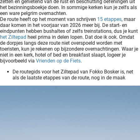
zetten en genietend van de rust en beschutting oefeningen uit
het bezinningsboekje doen. In sommige kerken kun je zelfs als
een ware pelgrim overnachten.
De route heeft op het moment van schrijven
15 etappes
, maar
daar komen in het voorjaar van 2026 meer bij. De start- en
eindpunten hebben bushaltes of zelfs treinstations, dus je kunt
het Ziltepad
heel prima in delen lopen. Dat doe ik ook. Omdat
de dorpjes langs deze route niet overspoeld worden met
toeristen, kun je rekenen op bijzondere overnachtingen. Waar je
niet in een kerk, hotel of bed en breakfast slaapt, logeer je
bijvoorbeeld via
Vrienden op de Fiets
.
De routegids voor het Ziltepad van Fokko Bosker is, net
als de laatste etappes van de route, nog in de maak