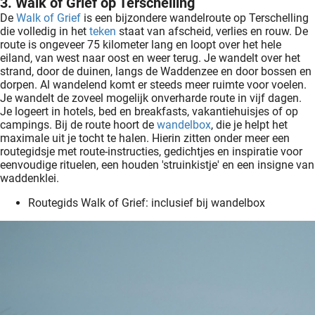
3. Walk of Grief op Terschelling
De
Walk of Grief
is een bijzondere wandelroute op Terschelling
die volledig in het
teken
staat van afscheid, verlies en rouw. De
route is ongeveer 75 kilometer lang en loopt over het hele
eiland, van west naar oost en weer terug. Je wandelt over het
strand, door de duinen, langs de Waddenzee en door bossen en
dorpen. Al wandelend komt er steeds meer ruimte voor voelen.
Je wandelt de zoveel mogelijk onverharde route in vijf dagen.
Je logeert in hotels, bed en breakfasts, vakantiehuisjes of op
campings. Bij de route hoort de
wandelbox
, die je helpt het
maximale uit je tocht te halen. Hierin zitten onder meer een
routegidsje met route-instructies, gedichtjes en inspiratie voor
eenvoudige rituelen, een houden 'struinkistje' en een insigne van
waddenklei.
Routegids Walk of Grief: inclusief bij wandelbox