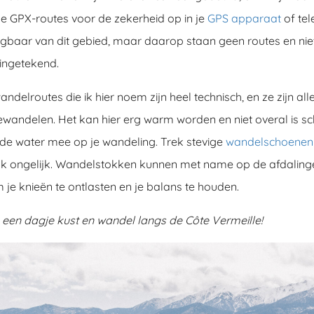
e GPX-routes voor de zekerheid op in je
GPS apparaat
of tele
jgbaar van dit gebied, maar daarop staan geen routes en niet
ingetekend.
ndelroutes die ik hier noem zijn heel technisch, en ze zijn al
ewandelen. Het kan hier erg warm worden en niet overal is s
e water mee op je wandeling. Trek stevige
wandelschoenen
ak ongelijk. Wandelstokken kunnen met name op de afdalin
e knieën te ontlasten en je balans te houden.
n een dagje kust en wandel langs de Côte Vermeille!