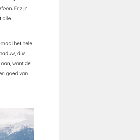
foon. Er zijn
 alle
lemaal het hele
chaduw, dus
aan, want de
gen goed van