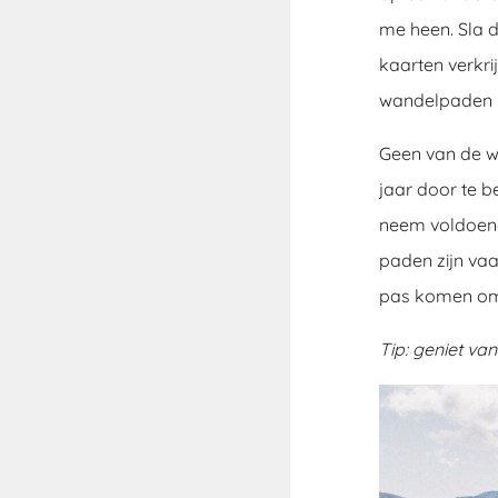
me heen. Sla d
kaarten verkri
wandelpaden 
Geen van de wa
jaar door te b
neem voldoend
paden zijn va
pas komen om j
Tip: geniet va