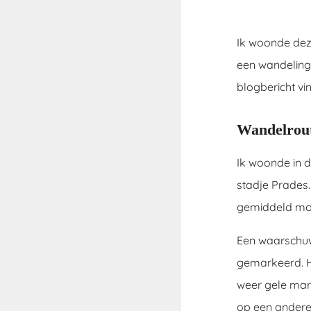
Ik woonde deze
een wandeling 
blogbericht vi
Wandelroute
Ik woonde in 
stadje Prades.
gemiddeld moe
Een waarschuwi
gemarkeerd. He
weer gele marke
op een andere 