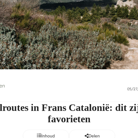
ien
05/27
routes in Frans Catalonië: dit zi
favorieten
Inhoud
Delen