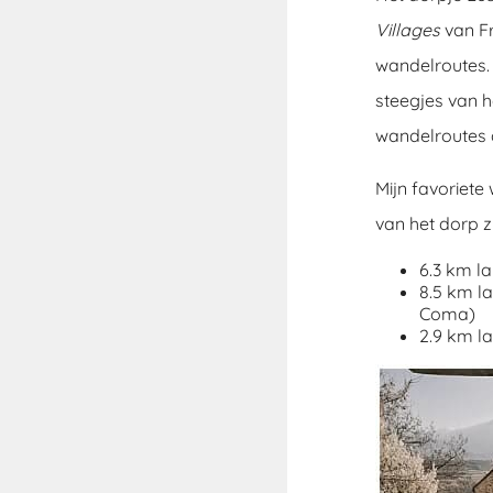
Villages
van Fr
wandelroutes. 
steegjes van h
wandelroutes d
Mijn favoriete
van het dorp zi
6.3 km l
8.5 km l
Coma)
2.9 km la