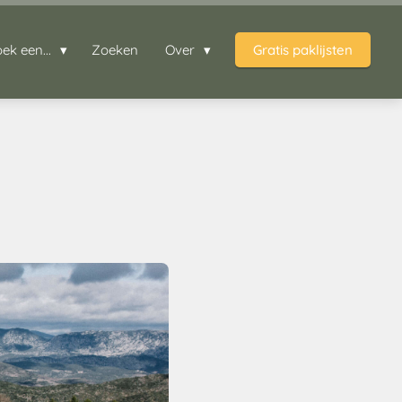
oek een...
Zoeken
Over
Gratis paklijsten