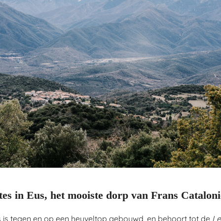
es in Eus, het mooiste dorp van Frans Cataloni
 is tegen en op een heuveltop gebouwd, en behoort tot de
Le