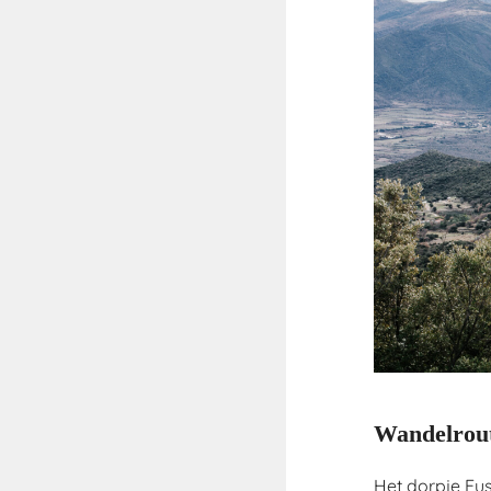
Wandelrout
Het dorpje Eus