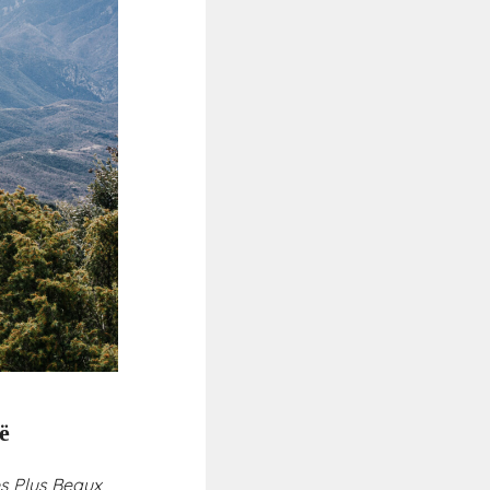
ë
s Plus Beaux