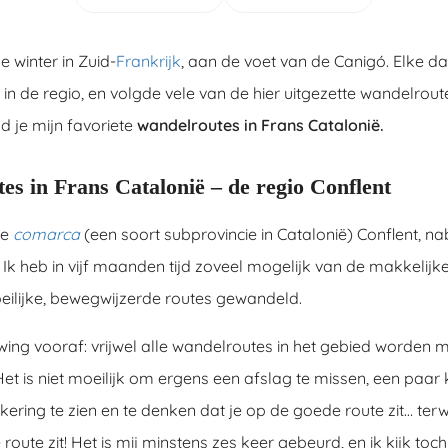
 winter in Zuid-
Frankrijk
, aan de voet van de Canigó. Elke da
in de regio, en volgde vele van de hier uitgezette wandelroutes
nd je mijn favoriete
wandelroutes in Frans Catalonië.
s in Frans Catalonië – de regio Conflent
de
comarca
(een soort subprovincie in Catalonië) Conflent, nab
 Ik heb in vijf maanden tijd zoveel mogelijk van de makkelijke
ilijke, bewegwijzerde routes gewandeld.
ng vooraf: vrijwel alle wandelroutes in het gebied worden m
t is niet moeilijk om ergens een afslag te missen, een paar k
ring te zien en te denken dat je op de goede route zit… terwij
route zit! Het is mij minstens zes keer gebeurd, en ik kijk to