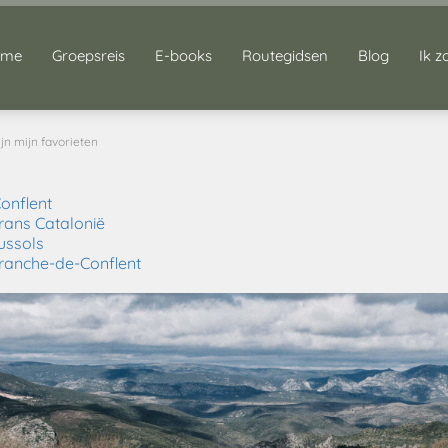
ome
Groepsreis
E-books
Routegidsen
Blog
Ik z
jn mijn favorieten
onflent
rans Catalonië
ussols
franche-de-Conflent