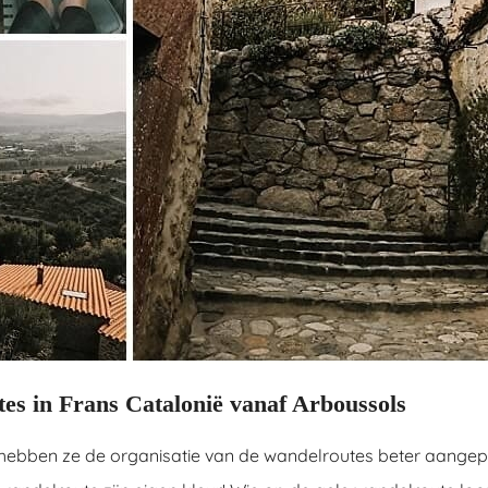
es in Frans Catalonië vanaf Arboussols
hebben ze de organisatie van de wandelroutes beter aangepa