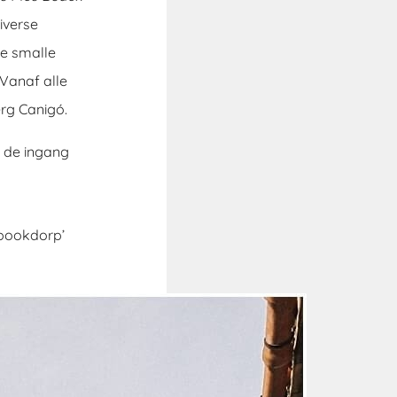
iverse
de smalle
 Vanaf alle
erg Canigó.
j de ingang
spookdorp’