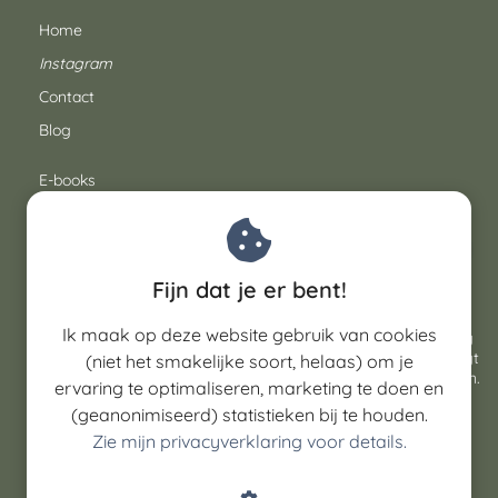
Home
Instagram
Contact
Blog
E-books
Routegidsen
Weekendwandeltochten in
© Outdoor Inspiratie 2026
Fijn dat je er bent!
Duitsland
Pagina's op deze website bevatten
affiliate-links
. Dat
Ik maak op deze website gebruik van cookies
betekent dat ik een klein percentage van de opbrengst krijg
als jij via die link iets bestelt. Dat kost jou niets extra en zorgt
(niet het smakelijke soort, helaas) om je
dat ik 100+ gratis blogartikelen per jaar kan blijven publiceren.
gratis routegids met 5 wandelweekenden net
ervaring te optimaliseren, marketing te doen en
over de Duitse grens
(geanonimiseerd) statistieken bij te houden.
Volg me op Instagram
voor dagelijkse inspiratie
Zie mijn privacyverklaring voor details.
Algemene voorwaarden