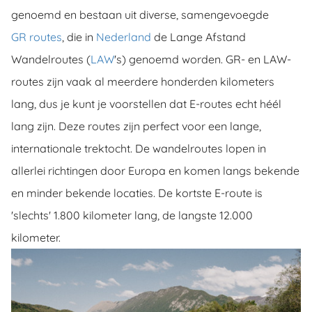
ingcookies
genoemd en bestaan uit diverse, samengevoegde
 gebruikt
GR routes
, die in
Nederland
de Lange Afstand
oekers te
 op de
Wandelroutes (
LAW
's) genoemd worden. GR- en LAW-
e. Hierdoor
routes zijn vaak al meerdere honderden kilometers
 website-
lang, dus je kunt je voorstellen dat E-routes echt héél
ren
nte
lang zijn. Deze routes zijn perfect voor een lange,
enties
internationale trektocht. De wandelroutes lopen in
gebaseerd
allerlei richtingen door Europa en komen langs bekende
 gedrag
ze
en minder bekende locaties. De kortste E-route is
er.
'slechts' 1.800 kilometer lang, de langste 12.000
kilometer.
ren