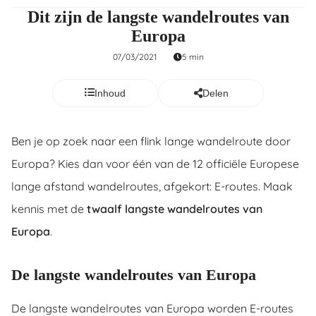
Dit zijn de langste wandelroutes van
ncties en
Europa
 deze
s kan de
07/03/2021
5 min
 niet
neren.
Inhoud
Delen
ieken
ische
Ben je op zoek naar een flink lange wandelroute door
s worden
Europa? Kies dan voor één van de 12 officiële Europese
kt om
lange afstand wandelroutes, afgekort: E-routes. Maak
em
tie te
kennis met de
twaalf langste wandelroutes van
elen over
Europa
.
drag van
zoeker op
De langste wandelroutes van Europa
ite.
ing
De langste wandelroutes van Europa worden E-routes